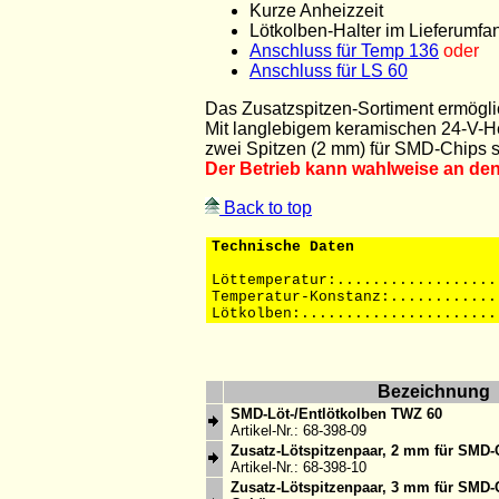
Kurze Anheizzeit
Lötkolben-Halter im Lieferumfa
Anschluss für Temp 136
oder
Anschluss für LS 60
Das Zusatzspitzen-Sortiment ermögl
Mit langlebigem keramischen 24-V-Hei
zwei Spitzen (2 mm) für SMD-Chips
Der Betrieb kann wahlweise an den
Back to top
Technische Daten
Löttemperatur:..................
Temperatur-Konstanz:............
Lötkolben:......................
Bezeichnung
SMD-Löt-/Entlötkolben TWZ 60
Artikel-Nr.: 68-398-09
Zusatz-Lötspitzenpaar, 2 mm für SMD-
Artikel-Nr.: 68-398-10
Zusatz-Lötspitzenpaar, 3 mm für SMD