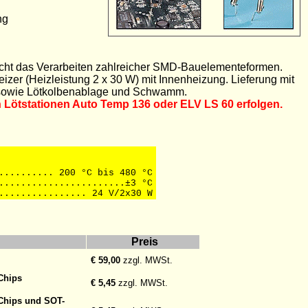
ng
icht das Verarbeiten zahlreicher SMD-Bauelementeformen.
zer (Heizleistung 2 x 30 W) mit Innenheizung. Lieferung mit
 sowie Lötkolbenablage und Schwamm.
 Lötstationen Auto Temp 136 oder ELV LS 60 erfolgen.
.......... 200 °C bis 480 °C
.......................
±3
°C
................ 24 V/2x30 W
Preis
€ 59,00
zzgl. MWSt.
Chips
€ 5,45
zzgl. MWSt.
-Chips und SOT-