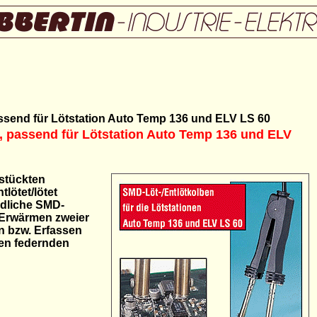
ssend für Lötstation Auto Temp 136 und ELV LS 60
, passend für Lötstation Auto Temp 136 und ELV
estückten
lötet/lötet
dliche SMD-
 Erwärmen zweier
n bzw. Erfassen
en federnden