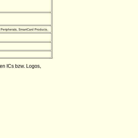
eripherals, SmartCard Products.
den ICs bzw. Logos,