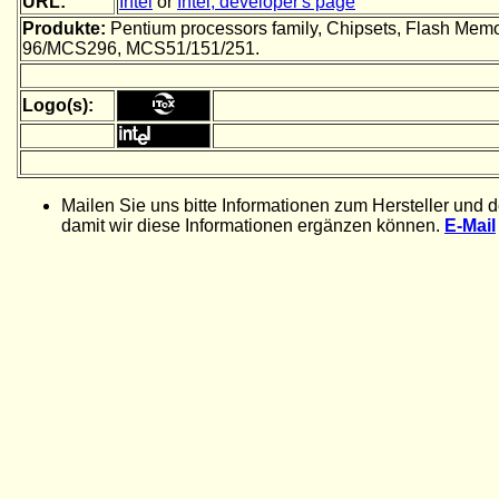
URL:
Intel
or
Intel, developer's page
Produkte:
Pentium processors family, Chipsets, Flash Mem
96/MCS296, MCS51/151/251.
Logo(s):
Mailen Sie uns bitte Informationen zum Hersteller und 
damit wir diese Informationen ergänzen können.
E-Mail