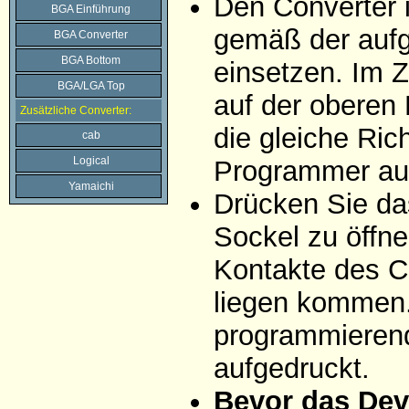
Den Converter 
BGA Einführung
gemäß der aufg
BGA Converter
BGA Bottom
einsetzen. Im Z
BGA/LGA Top
auf der oberen 
Zusätzliche Converter:
die gleiche Ric
cab
Logical
Programmer auf
Yamaichi
Drücken Sie da
Sockel zu öffne
Kontakte des C
liegen kommen. 
programmierend
aufgedruckt.
Bevor das Dev