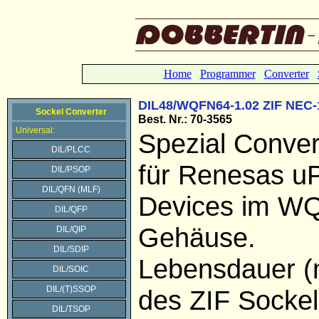
Home
Programmer
Converter
DIL48/WQFN64-1.02 ZIF NEC-
Sockel Converter
Best. Nr.: 70-3565
Universal:
Spezial Conver
DIL/PLCC
für Renesas 
DIL/PSOP
DIL/QFN (MLF)
Devices im W
DIL/QFP
Gehäuse.
DIL/QIP
DIL/SDIP
Lebensdauer (
DIL/SOIC
DIL/(T)SSOP
des ZIF Sockel
DIL/TSOP