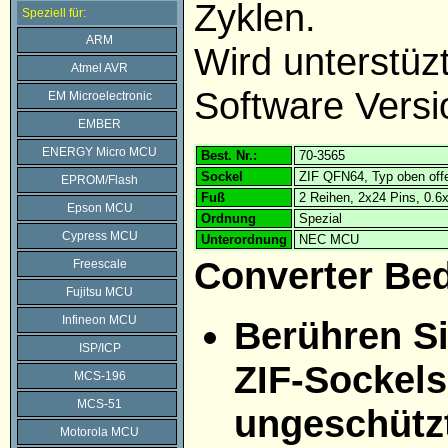
Zyklen.
Speziell für:
ARM
Wird unterstü
Atmel AVR
Software Versi
EM Microelectronic
EMBER
ENERGY Micro MCU
Best. Nr.:
70-3565
Sockel
ZIF QFN64, Typ oben off
EPROM/Flash
Fuß
2 Reihen, 2x24 Pins, 0.
Epson MCU
Ordnung
Spezial
Cypress MCU
Unterordnung
NEC MCU
Converter Be
Freescale
Fujitsu MCU
Infineon MCU
Berühren Si
ISP/ICP
ZIF-Sockels,
MCS-196
MCS-51
ungeschützt
Motorola MCU