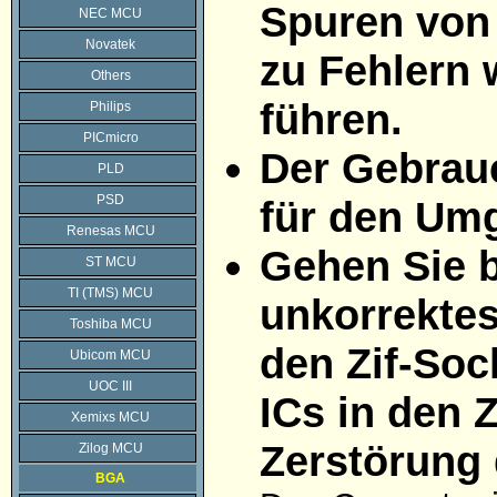
Spuren von 
NEC MCU
Novatek
zu Fehlern
Others
führen.
Philips
PICmicro
Der Gebrau
PLD
PSD
für den Umg
Renesas MCU
Gehen Sie bi
ST MCU
TI (TMS) MCU
unkorrektes
Toshiba MCU
den Zif-Soc
Ubicom MCU
UOC III
ICs in den 
Xemixs MCU
Zerstörung
Zilog MCU
BGA