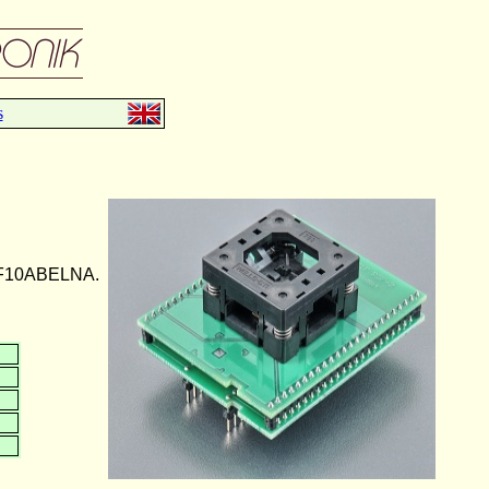
s
R5F10ABELNA.