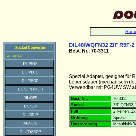
Hom
DIL48/WQFN32 ZIF R5F-2
Sockel Converter
Best. Nr.: 70-3311
Universal:
DIL/BGA
DIL/PLCC
Spezial Adapter, geeignet fü
DIL/PSOP
Lebensdauer (mechanisch) des 
Verwendbar mit PG4UW SW ab 
DIL/QFN (MLF)
DIL/QFP
Best. Nr.:
70-3311
Sockel
ZIF QFN32, 
DIL/QIP
Fuß
2 Reihen, 2x
DIL/SDIP
Ordnung
Spezial
DIL/SOIC
Unterordnung
Mitsubishi/
DIL/(T)SSOP