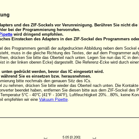
tung
apters und des ZIF-Sockels vor Verunreinigung. Berühren Sie nicht die 
ler bei der Programmierung hervorrufen.
ipette
wird dringend empfohlen.
alsches Einstecken des Adapters in den ZIF-Sockel des Programmers ode
el des Programmers gemäß der aufgedruckten Abbildung neben dem Sockel eins
steht, muss in die gleiche Richtung des Textes, der auf dem Programmer aufg
nen, drücken Sie bitte das Oberteil nach unten. Legen Sie nun das IC in de
ist in der linken oberen Ecke) dargestellt. Die Referenz-Ecke wird durch ein
unten gedrückt werden, bevor das IC eingesetzt wird.
C, während Sie es einsetzen bzw. herausnehmen.
mmierung bitte nochmals den genauen Sitz des ICs.
 zu nehmen, drücken Sie bitte wieder das Oberteil nach unten. Die Kontakt
onverter beendet haben, entfernen Sie diesen bitte aus dem ZIF-Sockel des
Temperatur 5°C - 40°C (41°F - 104°F), Luftfeuchtigkeit 20%...80%, keine Kon
il empfehlen wir eine
Vakuum Pipette
.