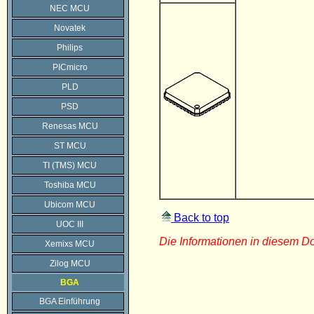
NEC MCU
Novatek
Philips
PICmicro
PLD
PSD
Renesas MCU
ST MCU
TI (TMS) MCU
Toshiba MCU
Ubicom MCU
Back to top
UOC III
Die Informationen in diesem 
Xemixs MCU
Zilog MCU
BGA
BGA Einführung