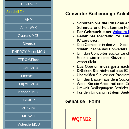
DIL/TSOP
Speziell für:
Converter Bedienungs-Anlei
ARM
Schützen Sie die Pins des Ad
Schmutz und Fett können Feh
Atmel AVR
Der Gebrauch einer
Vakuum P
Cypress MCU
Gehen Sie sorgfältig vor! F
IC zerstören.
Diverse
Den Converter in den ZIF-Sock
oberen Platine des Converters 
ENERGY Micro MCU
Um den Converter-Sockel zu öff
Sockel wird in einer Skizze (me
EPROM/Flash
verdeutlicht.
Das Oberteil muss ganz nach 
Epson MCU
Drücken Sie nicht auf das I
Überprüfen Sie vor der Progra
Freescale
Um das Bauteil aus dem Sockel
Wenn Sie die Arbeit mit dem C
Fujitsu MCU
Umwelt-Bedingungen: Betriebs-
Infineon MCU
Für den Umgang mit dem Baute
ISP/ICP
Gehäuse - Form
MCS-196
MCS-51
WQFN32
Motorola MCU