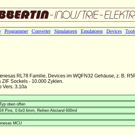
e
Programmer
Converter
Simulatoren
Emulatoren
Devices
Tool
r Renesas RL78 Familie, Devices im WQFN32 Gehäuse, z. B. 
ZIF Sockels - 10.000 Zyklen.
Vers. 3.10a
Typ oben offen
24 Pins, 0.6x0.6mm, Reihen Abstand 600mil
Renesas MCU