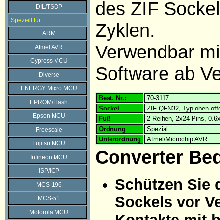
des ZIF Sockel
DIL/TSOP
Speziell für:
Zyklen.
ARM
Verwendbar m
Atmel AVR
Cypress MCU
Software ab Ve
Diverse
ENERGY Micro MCU
Best. Nr.:
70-3117
EPROM/Flash
Sockel
ZIF QFN32, Typ oben off
Epson MCU
Fuß
2 Reihen, 2x24 Pins, 0.
Ordnung
Spezial
Freescale
Unterordnung
Atmel/Microchip AVR
Fujitsu MCU
Converter Be
Infineon MCU
ISP/ICP
Schützen Sie 
MCS-196
Sockels vor Ve
MCS-51
Motorola MCU
Kontakte mit 