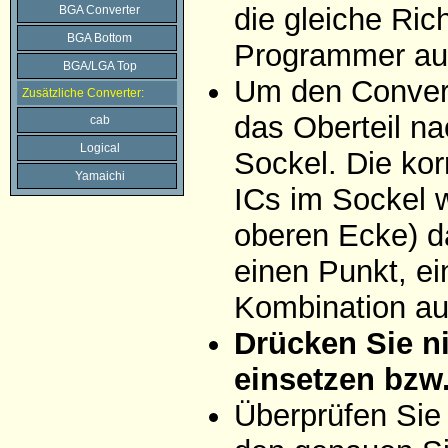
die gleiche Ric
BGA Converter
BGA Bottom
Programmer auf
BGA/LGA Top
Um den Convert
Zusätzliche Converter:
das Oberteil na
cab
Logical
Sockel. Die ko
Yamaichi
ICs im Sockel w
oberen Ecke) da
einen Punkt, ei
Kombination aus
Drücken Sie ni
einsetzen bzw
Überprüfen Sie