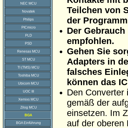
NEC MCU
Teilchen von 
Novatek
der Programmi
Philips
PICmicro
Der Gebrauch 
PLD
empfohlen.
PSD
Gehen Sie sorg
Renesas MCU
Adapters in d
ST MCU
TI (TMS) MCU
falsches Einle
Toshiba MCU
können das IC
Ubicom MCU
Den Converter 
UOC III
Xemixs MCU
gemäß der aufg
Zilog MCU
einsetzen. Im Z
BGA
auf der oberen 
BGA Einführung