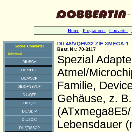
Home
Programmer
Converter
DIL48/VQFN32 ZIF XMEGA-1
Sockel Converter
Best. Nr.: 70-3117
Universal:
Spezial Adapter
DIL/BGA
Atmel/Microch
DIL/PLCC
DIL/PSOP
Familie, Devi
DIL/QFN (MLF)
Gehäuse, z. B.
DIL/QFP
DIL/QIP
(ATxmega8E5/
DIL/SDIP
DIL/SOIC
Lebensdauer (
DIL/(T)SSOP