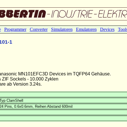
e
Programmer
Converter
Simulatoren
Emulatoren
Devices
Tool
101-1
r Panasonic MN101EFC3D Devices im TQFP64 Gehäuse.
 ZIF Sockels - 10.000 Zyklen
e ab Version 3.24s.
Typ ClamShell
24 Pins, 0.6x0.6mm, Reihen Abstand 600mil