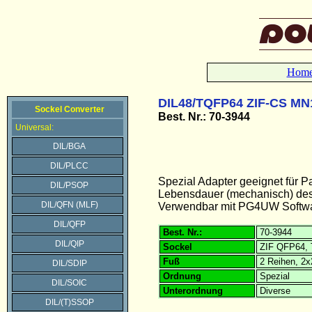
Hom
DIL48/TQFP64 ZIF-CS MN
Sockel Converter
Best. Nr.: 70-3944
Universal:
DIL/BGA
DIL/PLCC
Spezial Adapter geeignet fü
DIL/PSOP
Lebensdauer (mechanisch) des
DIL/QFN (MLF)
Verwendbar mit PG4UW Softwar
DIL/QFP
Best. Nr.:
70-3944
DIL/QIP
Sockel
ZIF QFP64, 
Fuß
2 Reihen, 2x
DIL/SDIP
Ordnung
Spezial
DIL/SOIC
Unterordnung
Diverse
DIL/(T)SSOP