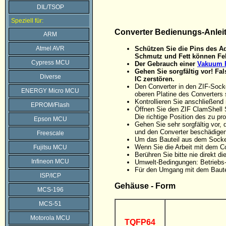
DIL/TSOP
Speziell für:
Converter Bedienungs-Anlei
ARM
Atmel AVR
Schützen Sie die Pins des Ad
Schmutz und Fett können Feh
Cypress MCU
Der Gebrauch einer
Vakuum P
Gehen Sie sorgfältig vor! F
Diverse
IC zerstören.
Den Converter in den ZIF-Sock
ENERGY Micro MCU
oberen Platine des Converters 
Kontrollieren Sie anschließen
EPROM/Flash
Öffnen Sie den ZIF ClamShell 
Die richtige Position des zu p
Epson MCU
Gehen Sie sehr sorgfältig vor
und den Converter beschädigen
Freescale
Um das Bauteil aus dem Sockel
Wenn Sie die Arbeit mit dem C
Fujitsu MCU
Berühren Sie bitte nie direkt 
Infineon MCU
Umwelt-Bedingungen: Betriebs-
Für den Umgang mit dem Baute
ISP/ICP
Gehäuse - Form
MCS-196
MCS-51
Motorola MCU
TQFP64