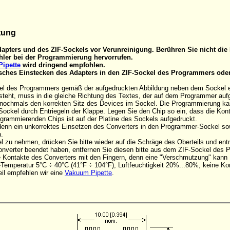
tung
apters und des ZIF-Sockels vor Verunreinigung. Berühren Sie nicht die 
ler bei der Programmierung hervorrufen.
ipette
wird dringend empfohlen.
alsches Einstecken des Adapters in den ZIF-Sockel des Programmers ode
el des Programmers gemäß der aufgedruckten Abbildung neben dem Sockel eins
steht, muss in die gleiche Richtung des Textes, der auf dem Programmer aufge
d nochmals den korrekten Sitz des Devices im Sockel. Die Programmierung k
Sockel durch Entriegeln der Klappe. Legen Sie den Chip so ein, dass die Ko
rogrammierenden Chips ist auf der Platine des Sockels aufgedruckt.
, denn ein unkorrektes Einsetzen des Converters in den Programmer-Sockel s
.
 zu nehmen, drücken Sie bitte wieder auf die Schräge des Oberteils und en
onverter beendet haben, entfernen Sie diesen bitte aus dem ZIF-Sockel des
die Kontakte des Converters mit den Fingern, denn eine "Verschmutzung" kan
Temperatur 5°C ÷ 40°C (41°F ÷ 104°F), Luftfeuchtigkeit 20%...80%, keine Ko
il empfehlen wir eine
Vakuum Pipette
.