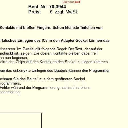
über das Bild
Best. Nr.: 70-3944
Preis: €
zzgl. MwSt.
Kontakte mit bloßen Fingern. Schon kleinste Teilchen von
r falsches Einlegen des ICs in den Adapter-Sockel können das
etzen. Im Zweifel gilt folgende Regel: Der Text, der auf der
druckt ist, zeigen. Die oberen Kontakte bleiben dabei frei.
ann nun beginnen.
ntakte des Chips auf den Kontakten des Sockel zu liegen kommen.
owie das unkorrekte Einlegen des Bauteils können den Programmer
tnehmen Sie das Bauteil aus dem geöffneten Sockel.
 Programmers.
n Fehler während der Programmierung nach sich ziehen.
ndensierung.