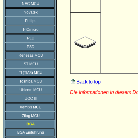
NEC MCU
Novatek
Philips
PICmicro
PLD
PSD
Renesas MCU
ST MCU
TI (TMS) MCU
Toshiba MCU
Back to top
Ubicom MCU
Die Informationen in diesem 
UOC III
Xemixs MCU
Zilog MCU
BGA
BGA Einführung