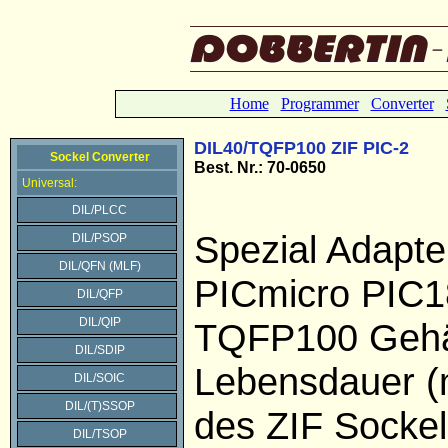
Home
Programmer
Converter
DIL40/TQFP100 ZIF PIC-2
Sockel Converter
Best. Nr.: 70-0650
Universal:
DIL/PLCC
Spezial Adapter
DIL/PSOP
DIL/QFN (MLF)
PICmicro PIC1
DIL/QFP
DIL/QIP
TQFP100 Geh
DIL/SDIP
Lebensdauer (
DIL/SOIC
DIL/(T)SSOP
des ZIF Sockel
DIL/TSOP