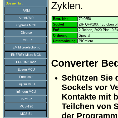
Zyklen.
Speziell für:
ARM
Atmel AVR
Best. Nr.:
70-0650
Sockel
ZIF QFP100, Typ oben of
Cypress MCU
Fuß
2 Reihen, 2x20 Pins, 0.
Diverse
Ordnung
Spezial
EMBER
Unterordnung
PICmicro
EM Microelectronic
ENERGY Micro MCU
Converter Be
EPROM/Flash
Epson MCU
Schützen Sie 
Freescale
Fujitsu MCU
Sockels vor Ve
Infineon MCU
Kontakte mit 
ISP/ICP
Teilchen von 
MCS-196
der Programmi
MCS-51