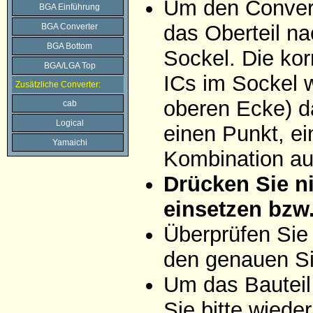
Um den Convert
BGA Einführung
das Oberteil na
BGA Converter
BGA Bottom
Sockel. Die ko
BGA/LGA Top
ICs im Sockel w
Zusätzliche Converter:
oberen Ecke) da
cab
Logical
einen Punkt, ei
Yamaichi
Kombination aus
Drücken Sie ni
einsetzen bzw
Überprüfen Sie
den genauen Si
Um das Bauteil
Sie bitte wiede