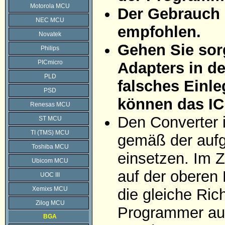
Motorola MCU
Der Gebrauch 
NEC MCU
empfohlen.
Novatek
Gehen Sie sorg
Philips
PICmicro
Adapters in d
PLD
falsches Einle
PSD
können das IC
Renesas MCU
Den Converter 
ST MCU
TI (TMS) MCU
gemäß der aufg
Toshiba MCU
einsetzen. Im Z
Ubicom MCU
auf der oberen 
UOC III
Xemixs MCU
die gleiche Ric
Zilog MCU
Programmer auf
BGA