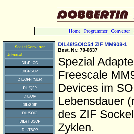
Home
Programmer
Converter
DIL48/SOIC54 ZIF MM908-1
Sockel Converter
Best. Nr.: 70-0637
Universal:
Spezial Adapte
DIL/PLCC
Freescale MM
DIL/PSOP
DIL/QFN (MLF)
Devices im SO
DIL/QFP
DIL/QIP
Lebensdauer (
DIL/SDIP
des ZIF Sockel
DIL/SOIC
DIL/(T)SSOP
Zyklen.
DIL/TSOP