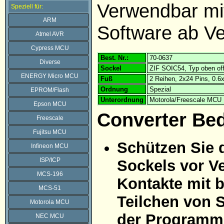
Verwendbar m
Speziell für:
ARM
Software ab Ve
Atmel AVR
Cypress MCU
Best. Nr.:
70-0637
Diverse
Sockel
ZIF SOIC54, Typ oben of
ENERGY Micro MCU
Fuß
2 Reihen, 2x24 Pins, 0.
Ordnung
Spezial
EPROM/Flash
Unterordnung
Motorola/Freescale MCU
Epson MCU
Converter Be
Freescale
Fujitsu MCU
Schützen Sie 
Infineon MCU
ISP/ICP
Sockels vor Ve
MCS-196
Kontakte mit 
MCS-51
Teilchen von 
Motorola MCU
der Programmi
NEC MCU