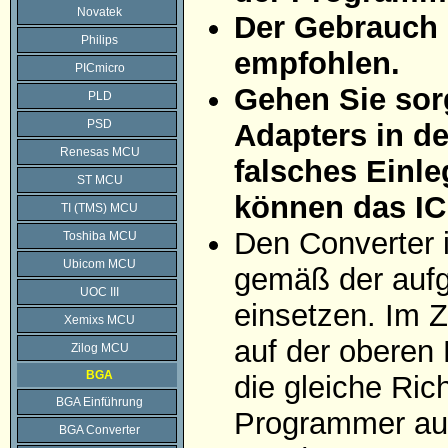
Novatek
Der Gebrauch 
Philips
empfohlen.
PICmicro
Gehen Sie sorg
PLD
PSD
Adapters in d
Renesas MCU
falsches Einle
ST MCU
können das IC
TI (TMS) MCU
Den Converter 
Toshiba MCU
Ubicom MCU
gemäß der aufg
UOC III
einsetzen. Im Z
Xemixs MCU
auf der oberen 
Zilog MCU
BGA
die gleiche Ric
BGA Einführung
Programmer auf
BGA Converter