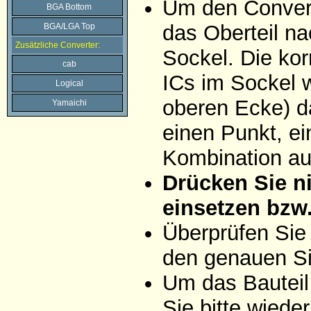
Um den Convert
BGA Bottom
das Oberteil na
BGA/LGA Top
Zusätzliche Converter:
Sockel. Die ko
cab
ICs im Sockel w
Logical
oberen Ecke) da
Yamaichi
einen Punkt, ei
Kombination aus
Drücken Sie ni
einsetzen bzw
Überprüfen Sie
den genauen Si
Um das Bauteil
Sie bitte wiede