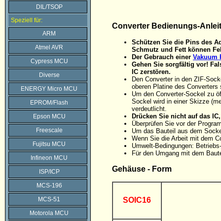
DIL/TSOP
Speziell für:
Converter Bedienungs-Anlei
ARM
Schützen Sie die Pins des Ad
Atmel AVR
Schmutz und Fett können Feh
Der Gebrauch einer
Vakuum P
Cypress MCU
Gehen Sie sorgfältig vor! F
IC zerstören.
Diverse
Den Converter in den ZIF-Sock
oberen Platine des Converters 
ENERGY Micro MCU
Um den Converter-Sockel zu öff
Sockel wird in einer Skizze (me
EPROM/Flash
verdeutlicht.
Drücken Sie nicht auf das I
Epson MCU
Überprüfen Sie vor der Progra
Freescale
Um das Bauteil aus dem Sockel
Wenn Sie die Arbeit mit dem C
Fujitsu MCU
Umwelt-Bedingungen: Betriebs-
Für den Umgang mit dem Baute
Infineon MCU
Gehäuse - Form
ISP/ICP
MCS-196
MCS-51
SOIC16
Motorola MCU