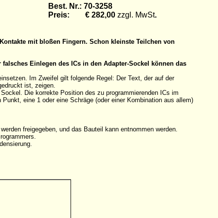
Best. Nr.: 70-3258
Preis: € 282,00
zzgl. MwSt
.
Kontakte mit bloßen Fingern. Schon kleinste Teilchen von
r falsches Einlegen des ICs in den Adapter-Sockel können das
etzen. Im Zweifel gilt folgende Regel: Der Text, der auf der
edruckt ist, zeigen.
n Sockel. Die korrekte Position des zu programmierenden ICs im
en Punkt, eine 1 oder eine Schräge (oder einer Kombination aus allem)
e werden freigegeben, und das Bauteil kann entnommen werden.
 Programmers.
densierung.