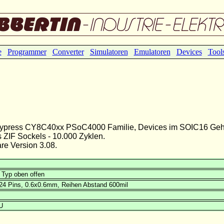
e
Programmer
Converter
Simulatoren
Emulatoren
Devices
Tool
r Cypress CY8C40xx PSoC4000 Familie, Devices im SOIC16 Ge
ZIF Sockels - 10.000 Zyklen.
e Version 3.08.
 Typ oben offen
24 Pins, 0.6x0.6mm, Reihen Abstand 600mil
U