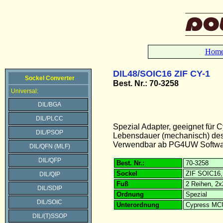
Hom
DIL48/SOIC16 ZIF CY-1
Sockel Converter
Best. Nr.: 70-3258
Universal:
DIL/BGA
DIL/PLCC
Spezial Adapter, geeignet fü
DIL/PSOP
Lebensdauer (mechanisch) des 
Verwendbar ab PG4UW Softwar
DIL/QFN (MLF)
DIL/QFP
Best. Nr.:
70-3258
Sockel
ZIF SOIC16,
DIL/QIP
Fuß
2 Reihen, 2x
DIL/SDIP
Ordnung
Spezial
DIL/SOIC
Unterordnung
Cypress MC
DIL/(T)SSOP