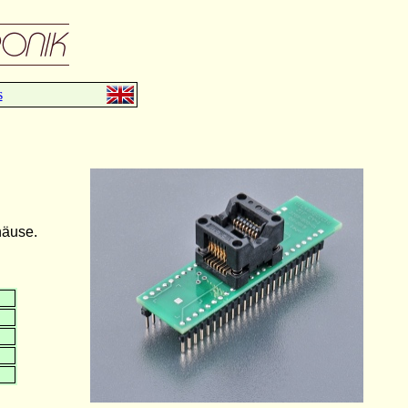
s
häuse.