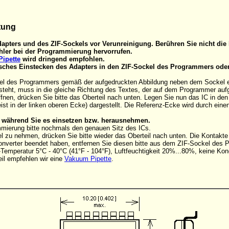
tung
apters und des ZIF-Sockels vor Verunreinigung. Berühren Sie nicht die 
ler bei der Programmierung hervorrufen.
ipette
wird dringend empfohlen.
alsches Einstecken des Adapters in den ZIF-Sockel des Programmers ode
el des Programmers gemäß der aufgedruckten Abbildung neben dem Sockel eins
steht, muss in die gleiche Richtung des Textes, der auf dem Programmer aufg
nen, drücken Sie bitte das Oberteil nach unten. Legen Sie nun das IC in de
ist in der linken oberen Ecke) dargestellt. Die Referenz-Ecke wird durch ein
C, während Sie es einsetzen bzw. herausnehmen.
mmierung bitte nochmals den genauen Sitz des ICs.
 zu nehmen, drücken Sie bitte wieder das Oberteil nach unten. Die Kontakt
onverter beendet haben, entfernen Sie diesen bitte aus dem ZIF-Sockel des
Temperatur 5°C - 40°C (41°F - 104°F), Luftfeuchtigkeit 20%...80%, keine Kon
il empfehlen wir eine
Vakuum Pipette
.