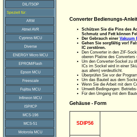
DIL/TSOP
Speziell für:
Converter Bedienungs-Anlei
ARM
Schützen Sie die Pins des Ad
Atmel AVR
Schmutz und Fett können Feh
Cypress MCU
Der Gebrauch einer
Vakuum P
Gehen Sie sorgfältig vor! F
Diverse
IC zerstören.
Den Converter in den ZIF-Sock
ENERGY Micro MCU
oberen Platine des Converters 
Um den Converter-Sockel zu öff
EPROM/Flash
ICs im Sockel wird in einer Ski
aus allem) verdeutlicht.
Epson MCU
Überprüfen Sie vor der Progra
Um das Bauteil aus dem Sockel
Freescale
Wenn Sie die Arbeit mit dem C
Umwelt-Bedingungen: Betriebs-
Fujitsu MCU
Für den Umgang mit dem Baute
Infineon MCU
Gehäuse - Form
ISP/ICP
MCS-196
SDIP56
MCS-51
Motorola MCU