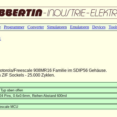
e
Programmer
Converter
Simulatoren
Emulatoren
Devices
Tool
1
 Motorola/Freescale 908MR16 Familie im SDIP56 Gehäuse.
ZIF Sockels - 25.000 Zyklen.
 Typ oben offen
24 Pins, 0.6x0.6mm, Reihen Abstand 600mil
eescale MCU