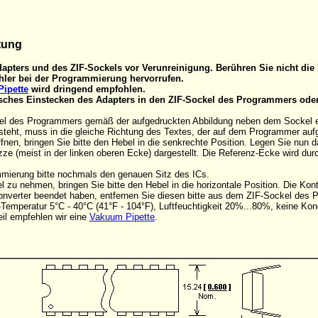
tung
apters und des ZIF-Sockels vor Verunreinigung. Berühren Sie nicht die 
ler bei der Programmierung hervorrufen.
ipette
wird dringend empfohlen.
alsches Einstecken des Adapters in den ZIF-Sockel des Programmers ode
el des Programmers gemäß der aufgedruckten Abbildung neben dem Sockel eins
steht, muss in die gleiche Richtung des Textes, der auf dem Programmer aufg
nen, bringen Sie bitte den Hebel in die senkrechte Position. Legen Sie nun 
zze (meist in der linken oberen Ecke) dargestellt. Die Referenz-Ecke wird du
mmierung bitte nochmals den genauen Sitz des ICs.
 zu nehmen, bringen Sie bitte den Hebel in die horizontale Position. Die Ko
onverter beendet haben, entfernen Sie diesen bitte aus dem ZIF-Sockel des
Temperatur 5°C - 40°C (41°F - 104°F), Luftfeuchtigkeit 20%...80%, keine Kon
il empfehlen wir eine
Vakuum Pipette
.