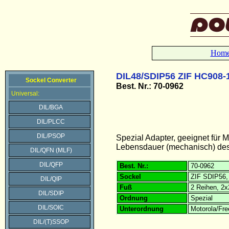
Hom
DIL48/SDIP56 ZIF HC908-
Sockel Converter
Best. Nr.: 70-0962
Universal:
DIL/BGA
DIL/PLCC
DIL/PSOP
Spezial Adapter, geeignet für
Lebensdauer (mechanisch) des 
DIL/QFN (MLF)
DIL/QFP
Best. Nr.:
70-0962
Sockel
ZIF SDIP56,
DIL/QIP
Fuß
2 Reihen, 2x
DIL/SDIP
Ordnung
Spezial
DIL/SOIC
Unterordnung
Motorola/Fr
DIL/(T)SSOP