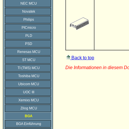
NEC MCU
Novatek
Philips
PICmicro
PLD
PSD
Renesas MCU
Back to top
ST MCU
Die Informationen in diesem 
TI (TMS) MCU
Toshiba MCU
Ubicom MCU
UOC III
Xemixs MCU
Zilog MCU
BGA
BGA Einführung