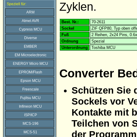
Zyklen.
Speziell für:
ARM
Atmel AVR
Best. Nr.:
70-2611
Sockel
ZIF QFP80, Typ oben off
Cypress MCU
Fuß
2 Reihen, 2x24 Pins, 0.
Diverse
Ordnung
Spezial
EMBER
Unterordnung
Toshiba MCU
EM Microelectronic
ENERGY Micro MCU
Converter Be
EPROM/Flash
Epson MCU
Schützen Sie 
Freescale
Fujitsu MCU
Sockels vor Ve
Infineon MCU
Kontakte mit 
ISP/ICP
Teilchen von 
MCS-196
der Programmi
MCS-51