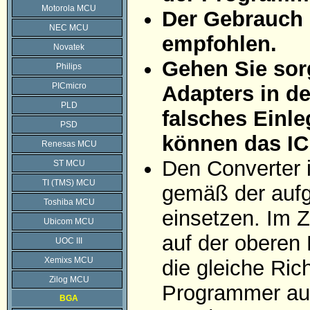
Motorola MCU
Der Gebrauch 
NEC MCU
empfohlen.
Novatek
Gehen Sie sorg
Philips
PICmicro
Adapters in d
PLD
falsches Einle
PSD
können das IC
Renesas MCU
Den Converter 
ST MCU
TI (TMS) MCU
gemäß der aufg
Toshiba MCU
einsetzen. Im Z
Ubicom MCU
auf der oberen 
UOC III
Xemixs MCU
die gleiche Ric
Zilog MCU
Programmer auf
BGA