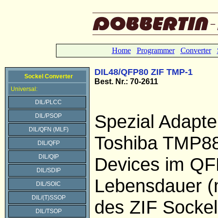
Home
Programmer
Converter
DIL48/QFP80 ZIF TMP-1
Sockel Converter
Best. Nr.: 70-2611
Universal:
DIL/PLCC
Spezial Adapter
DIL/PSOP
DIL/QFN (MLF)
Toshiba TMP
DIL/QFP
DIL/QIP
Devices im Q
DIL/SDIP
Lebensdauer (
DIL/SOIC
DIL/(T)SSOP
des ZIF Sockel
DIL/TSOP