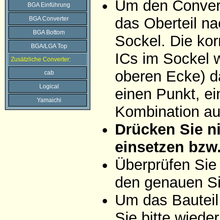
Um den Convert
BGA Einführung
das Oberteil na
BGA Converter
BGA Bottom
Sockel. Die ko
BGA/LGA Top
ICs im Sockel w
Zusätzliche Converter:
oberen Ecke) da
cab
Logical
einen Punkt, ei
Yamaichi
Kombination aus
Drücken Sie ni
einsetzen bzw
Überprüfen Sie
den genauen Si
Um das Bauteil
Sie bitte wiede