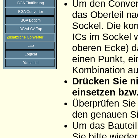
Um den Convert
BGA Einführung
das Oberteil na
BGA Converter
BGA Bottom
Sockel. Die ko
BGA/LGA Top
ICs im Sockel w
Zusätzliche Converter:
oberen Ecke) da
cab
Logical
einen Punkt, ei
Yamaichi
Kombination aus
Drücken Sie ni
einsetzen bzw
Überprüfen Sie
den genauen Si
Um das Bauteil
Sie bitte wiede