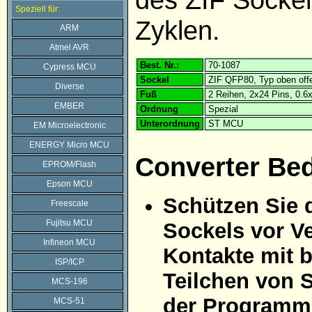
Speziell für:
Zyklen.
ARM
Atmel AVR
Best. Nr.:
70-1087
Cypress MCU
Sockel
ZIF QFP80, Typ oben off
Diverse
Fuß
2 Reihen, 2x24 Pins, 0.
EMBER
Ordnung
Spezial
Unterordnung
ST MCU
EM Microelectronic
ENERGY Micro MCU
Converter Be
EPROM/Flash
Epson MCU
Schützen Sie 
Freescale
Fujitsu MCU
Sockels vor Ve
Infineon MCU
Kontakte mit 
ISP/ICP
Teilchen von 
MCS-196
der Programmi
MCS-51