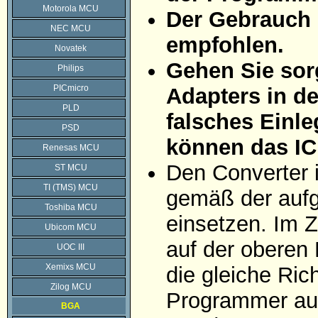
Motorola MCU
Der Gebrauch 
NEC MCU
empfohlen.
Novatek
Gehen Sie sorg
Philips
PICmicro
Adapters in d
PLD
falsches Einle
PSD
können das IC
Renesas MCU
Den Converter 
ST MCU
TI (TMS) MCU
gemäß der aufg
Toshiba MCU
einsetzen. Im Z
Ubicom MCU
auf der oberen 
UOC III
Xemixs MCU
die gleiche Ric
Zilog MCU
Programmer auf
BGA