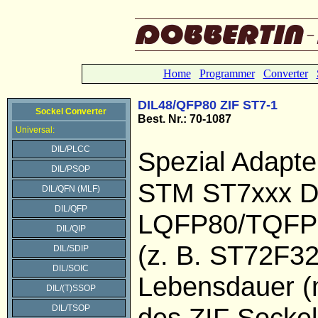
Home
Programmer
Converter
DIL48/QFP80 ZIF ST7-1
Sockel Converter
Best. Nr.: 70-1087
Universal:
DIL/PLCC
Spezial Adapter
DIL/PSOP
STM ST7xxx D
DIL/QFN (MLF)
DIL/QFP
LQFP80/TQFP
DIL/QIP
(z. B. ST72F3
DIL/SDIP
DIL/SOIC
Lebensdauer (
DIL/(T)SSOP
des ZIF Sockel
DIL/TSOP