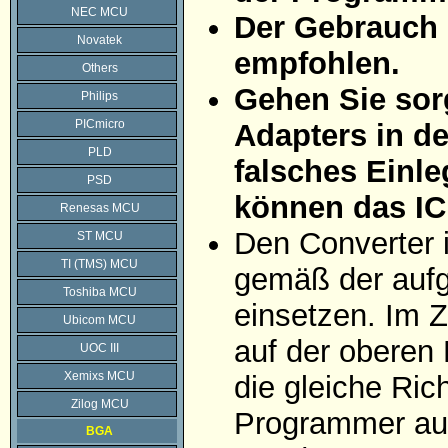
NEC MCU
Der Gebrauch 
Novatek
empfohlen.
Others
Gehen Sie sorg
Philips
PICmicro
Adapters in d
PLD
falsches Einle
PSD
können das IC
Renesas MCU
Den Converter 
ST MCU
TI (TMS) MCU
gemäß der aufg
Toshiba MCU
einsetzen. Im Z
Ubicom MCU
auf der oberen 
UOC III
Xemixs MCU
die gleiche Ric
Zilog MCU
Programmer auf
BGA