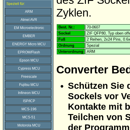
Speziell für:
Zyklen.
ARM
Atmel AVR
Best. Nr.:
70-0607
EM Microelectronic
Sockel
ZIF QFP80, Typ oben off
EMBER
Fuß
2 Reihen, 2x24 Pins, 0.
ENERGY Micro MCU
Ordnung
Spezial
Unterordnung
ARM
EPROM/Flash
Epson MCU
Converter Be
Cypress MCU
Freescale
Schützen Sie 
Fujitsu MCU
Infineon MCU
Sockels vor Ve
ISP/ICP
Kontakte mit 
MCS-196
Teilchen von 
MCS-51
der Programmi
Motorola MCU