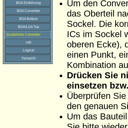
Um den Convert
BGA Einführung
das Oberteil na
BGA Converter
BGA Bottom
Sockel. Die ko
BGA/LGA Top
ICs im Sockel wi
Zusätzliche Converter:
oberen Ecke), d
cab
Logical
einen Punkt, ei
Yamaichi
Kombination aus
Drücken Sie ni
einsetzen bzw
Überprüfen Sie
den genauen Si
Um das Bauteil
Sie bitte wiede