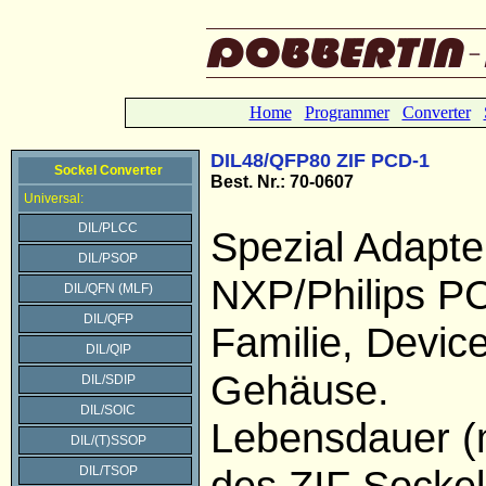
Home
Programmer
Converter
DIL48/QFP80 ZIF PCD-1
Sockel Converter
Best. Nr.: 70-0607
Universal:
DIL/PLCC
Spezial Adapte
DIL/PSOP
NXP/Philips P
DIL/QFN (MLF)
DIL/QFP
Familie, Devi
DIL/QIP
Gehäuse.
DIL/SDIP
DIL/SOIC
Lebensdauer (
DIL/(T)SSOP
des ZIF Sockel
DIL/TSOP