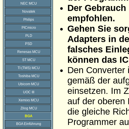
NEC MCU
Der Gebrauch 
Novatek
empfohlen.
Philips
Gehen Sie sorg
PICmicro
PLD
Adapters in d
PSD
falsches Einle
Renesas MCU
können das IC
ST MCU
Den Converter 
TI (TMS) MCU
Toshiba MCU
gemäß der aufg
Ubicom MCU
einsetzen. Im Z
UOC III
auf der oberen 
Xemixs MCU
Zilog MCU
die gleiche Ric
BGA
Programmer auf
BGA Einführung