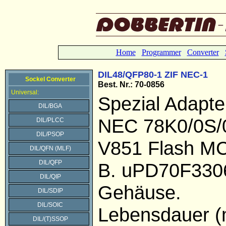
Home
Programmer
Converter
DIL48/QFP80-1 ZIF NEC-1
Sockel Converter
Best. Nr.: 70-0856
Universal:
Spezial Adapter
DIL/BGA
NEC 78K0/0S/
DIL/PLCC
DIL/PSOP
V851 Flash MC
DIL/QFN (MLF)
DIL/QFP
B. uPD70F330
DIL/QIP
Gehäuse.
DIL/SDIP
DIL/SOIC
Lebensdauer (
DIL/(T)SSOP