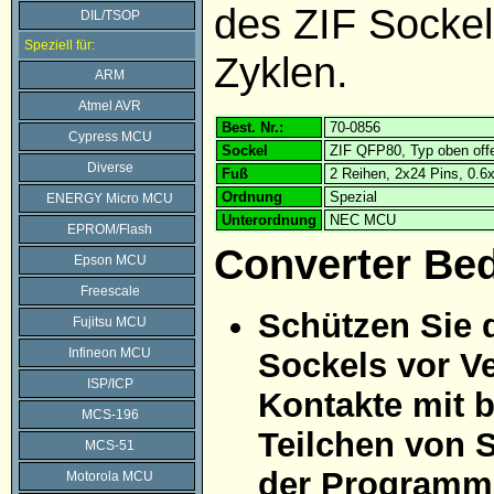
des ZIF Sockel
DIL/TSOP
Speziell für:
Zyklen.
ARM
Atmel AVR
Best. Nr.:
70-0856
Cypress MCU
Sockel
ZIF QFP80, Typ oben off
Diverse
Fuß
2 Reihen, 2x24 Pins, 0.
Ordnung
Spezial
ENERGY Micro MCU
Unterordnung
NEC MCU
EPROM/Flash
Converter Be
Epson MCU
Freescale
Schützen Sie 
Fujitsu MCU
Infineon MCU
Sockels vor Ve
ISP/ICP
Kontakte mit 
MCS-196
Teilchen von 
MCS-51
der Programmi
Motorola MCU