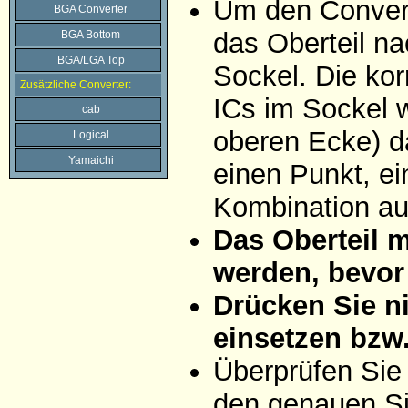
Um den Convert
BGA Converter
das Oberteil na
BGA Bottom
BGA/LGA Top
Sockel. Die ko
Zusätzliche Converter:
ICs im Sockel w
cab
oberen Ecke) da
Logical
Yamaichi
einen Punkt, ei
Kombination aus
Das Oberteil 
werden, bevor 
Drücken Sie ni
einsetzen bzw
Überprüfen Sie
den genauen Si