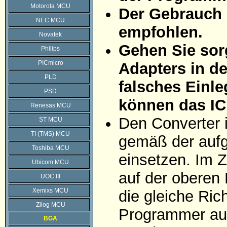
Motorola MCU
Der Gebrauch 
NEC MCU
empfohlen.
Novatek
Gehen Sie sorg
Philips
PICmicro
Adapters in d
PLD
falsches Einle
PSD
können das IC
Renesas MCU
Den Converter 
ST MCU
TI (TMS) MCU
gemäß der aufg
Toshiba MCU
einsetzen. Im Z
Ubicom MCU
auf der oberen 
UOC III
Xemixs MCU
die gleiche Ric
Zilog MCU
Programmer auf
BGA