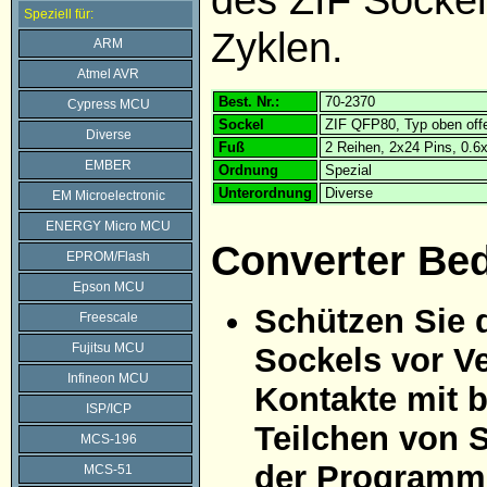
Speziell für:
Zyklen.
ARM
Atmel AVR
Best. Nr.:
70-2370
Cypress MCU
Sockel
ZIF QFP80, Typ oben off
Diverse
Fuß
2 Reihen, 2x24 Pins, 0.
EMBER
Ordnung
Spezial
Unterordnung
Diverse
EM Microelectronic
ENERGY Micro MCU
Converter Be
EPROM/Flash
Epson MCU
Schützen Sie 
Freescale
Fujitsu MCU
Sockels vor Ve
Infineon MCU
Kontakte mit 
ISP/ICP
Teilchen von 
MCS-196
der Programmi
MCS-51