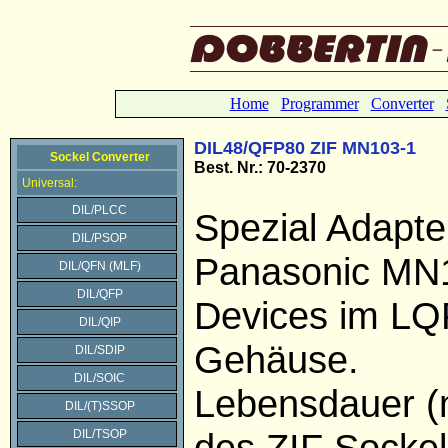
Home
Programmer
Converter
DIL48/QFP80 ZIF MN103-1
Sockel Converter
Best. Nr.: 70-2370
Universal:
DIL/PLCC
Spezial Adapter
DIL/PSOP
Panasonic M
DIL/QFN (MLF)
DIL/QFP
Devices im L
DIL/QIP
Gehäuse.
DIL/SDIP
DIL/SOIC
Lebensdauer (
DIL/(T)SSOP
des ZIF Sockel
DIL/TSOP