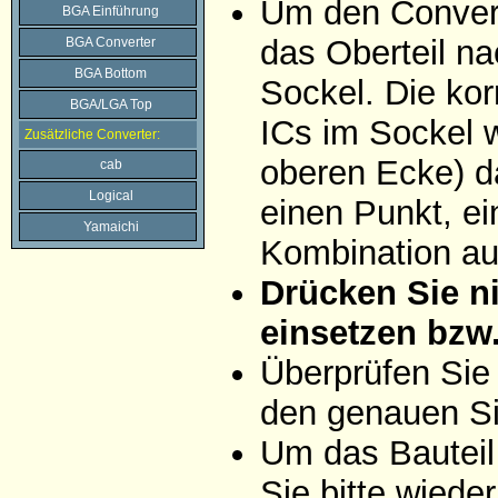
Um den Convert
BGA Einführung
das Oberteil na
BGA Converter
BGA Bottom
Sockel. Die ko
BGA/LGA Top
ICs im Sockel w
Zusätzliche Converter:
oberen Ecke) da
cab
Logical
einen Punkt, ei
Yamaichi
Kombination aus
Drücken Sie ni
einsetzen bzw
Überprüfen Sie
den genauen Si
Um das Bauteil
Sie bitte wiede