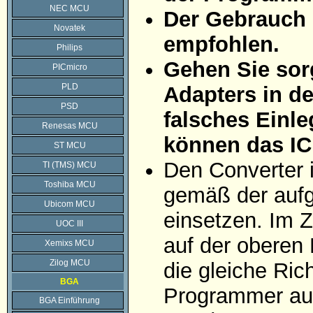
NEC MCU
Der Gebrauch 
Novatek
empfohlen.
Philips
Gehen Sie sorg
PICmicro
PLD
Adapters in d
PSD
falsches Einle
Renesas MCU
können das IC
ST MCU
Den Converter 
TI (TMS) MCU
Toshiba MCU
gemäß der aufg
Ubicom MCU
einsetzen. Im Z
UOC III
auf der oberen 
Xemixs MCU
Zilog MCU
die gleiche Ric
BGA
Programmer auf
BGA Einführung