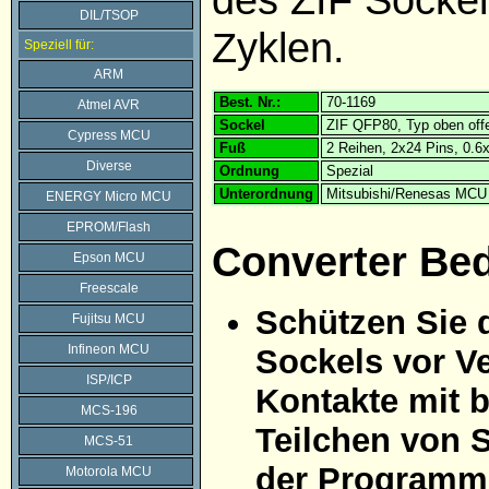
DIL/TSOP
Zyklen.
Speziell für:
ARM
Best. Nr.:
70-1169
Atmel AVR
Sockel
ZIF QFP80, Typ oben off
Cypress MCU
Fuß
2 Reihen, 2x24 Pins, 0.
Diverse
Ordnung
Spezial
Unterordnung
Mitsubishi/Renesas MCU
ENERGY Micro MCU
EPROM/Flash
Converter Be
Epson MCU
Freescale
Schützen Sie 
Fujitsu MCU
Infineon MCU
Sockels vor Ve
ISP/ICP
Kontakte mit 
MCS-196
Teilchen von 
MCS-51
der Programmi
Motorola MCU