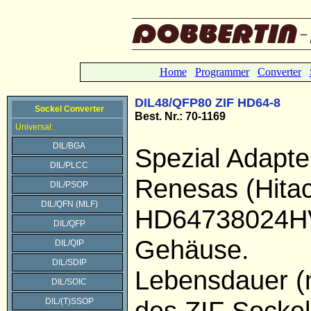
Home
Programmer
Converter
DIL48/QFP80 ZIF HD64-8
Sockel Converter
Best. Nr.: 70-1169
Universal:
DIL/BGA
Spezial Adapter
DIL/PLCC
Renesas (Hitac
DIL/PSOP
DIL/QFN (MLF)
HD64738024H
DIL/QFP
Gehäuse.
DIL/QIP
DIL/SDIP
Lebensdauer (
DIL/SOIC
des ZIF Sockel
DIL/(T)SSOP