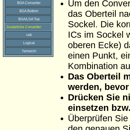
Um den Convert
BGA Converter
das Oberteil na
BGA Bottom
BGA/LGA Top
Sockel. Die ko
Zusätzliche Converter:
ICs im Sockel w
cab
oberen Ecke) da
Logical
Yamaichi
einen Punkt, ei
Kombination aus
Das Oberteil 
werden, bevor 
Drücken Sie ni
einsetzen bzw
Überprüfen Sie
den genauen Si