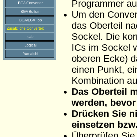
Programmer auf
BGA Converter
Um den Convert
BGA Bottom
BGA/LGA Top
das Oberteil na
Zusätzliche Converter:
Sockel. Die ko
cab
ICs im Sockel w
Logical
Yamaichi
oberen Ecke) da
einen Punkt, ei
Kombination aus
Das Oberteil 
werden, bevor 
Drücken Sie ni
einsetzen bzw
Überprüfen Sie