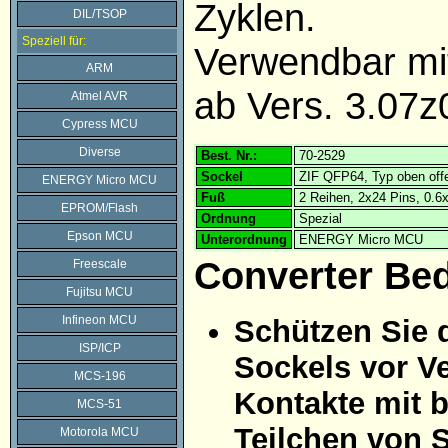
Zyklen.
DIL/TSOP
Speziell für:
Verwendbar m
ARM
ab Vers. 3.07z
Atmel AVR
Cypress MCU
Diverse
Best. Nr.:
70-2529
Sockel
ZIF QFP64, Typ oben off
ENERGY Micro MCU
Fuß
2 Reihen, 2x24 Pins, 0.
EPROM/Flash
Ordnung
Spezial
Epson MCU
Unterordnung
ENERGY Micro MCU
Converter Be
Freescale
Fujitsu MCU
Infineon MCU
Schützen Sie 
ISP/ICP
Sockels vor Ve
MCS-196
Kontakte mit 
MCS-51
Teilchen von 
Motorola MCU