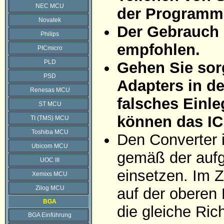
NEC MCU
der Programmi
Novatek
Der Gebrauch 
Philips
empfohlen.
PICmicro
PLD
Gehen Sie sorg
PSD
Adapters in d
Renesas MCU
falsches Einle
ST MCU
können das IC
TI (TMS) MCU
Toshiba MCU
Den Converter 
Ubicom MCU
gemäß der aufg
UOC III
einsetzen. Im Z
Xemixs MCU
Zilog MCU
auf der oberen 
BGA
die gleiche Ric
BGA Einführung