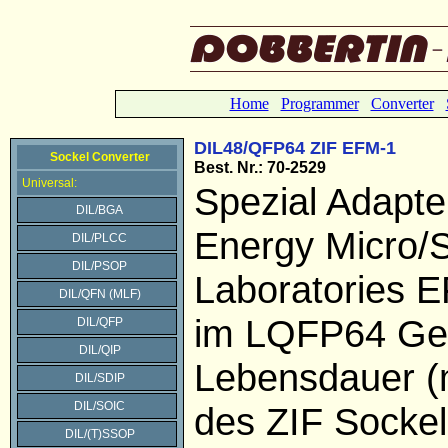
Home
Programmer
Converter
DIL48/QFP64 ZIF EFM-1
Sockel Converter
Best. Nr.: 70-2529
Universal:
Spezial Adapter
DIL/BGA
Energy Micro/S
DIL/PLCC
DIL/PSOP
Laboratories 
DIL/QFN (MLF)
im LQFP64 Ge
DIL/QFP
DIL/QIP
Lebensdauer (
DIL/SDIP
DIL/SOIC
des ZIF Sockel
DIL/(T)SSOP