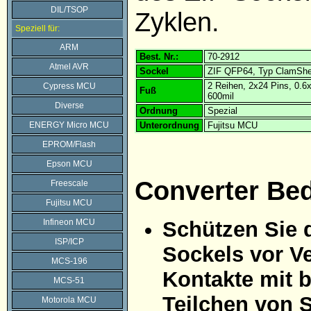
DIL/TSOP
Zyklen.
Speziell für:
ARM
Best. Nr.:
70-2912
Atmel AVR
Sockel
ZIF QFP64, Typ ClamShe
2 Reihen, 2x24 Pins, 0.
Cypress MCU
Fuß
600mil
Diverse
Ordnung
Spezial
ENERGY Micro MCU
Unterordnung
Fujitsu MCU
EPROM/Flash
Epson MCU
Converter Be
Freescale
Fujitsu MCU
Infineon MCU
Schützen Sie 
ISP/ICP
Sockels vor Ve
MCS-196
Kontakte mit 
MCS-51
Teilchen von 
Motorola MCU