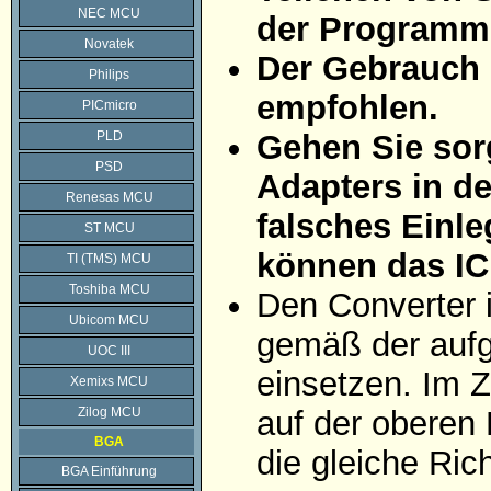
NEC MCU
der Programmi
Novatek
Der Gebrauch 
Philips
empfohlen.
PICmicro
PLD
Gehen Sie sorg
PSD
Adapters in d
Renesas MCU
falsches Einle
ST MCU
können das IC
TI (TMS) MCU
Toshiba MCU
Den Converter 
Ubicom MCU
gemäß der aufg
UOC III
einsetzen. Im Z
Xemixs MCU
Zilog MCU
auf der oberen 
BGA
die gleiche Ric
BGA Einführung