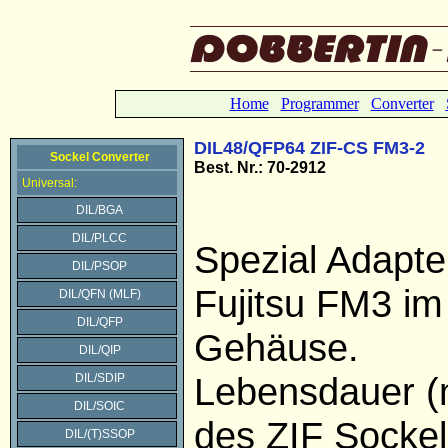
Home
Programmer
Converter
DIL48/QFP64 ZIF-CS FM3-2
Sockel Converter
Best. Nr.: 70-2912
Universal:
DIL/BGA
DIL/PLCC
Spezial Adapte
DIL/PSOP
Fujitsu FM3 i
DIL/QFN (MLF)
DIL/QFP
Gehäuse.
DIL/QIP
Lebensdauer (
DIL/SDIP
DIL/SOIC
des ZIF Sockel
DIL/(T)SSOP