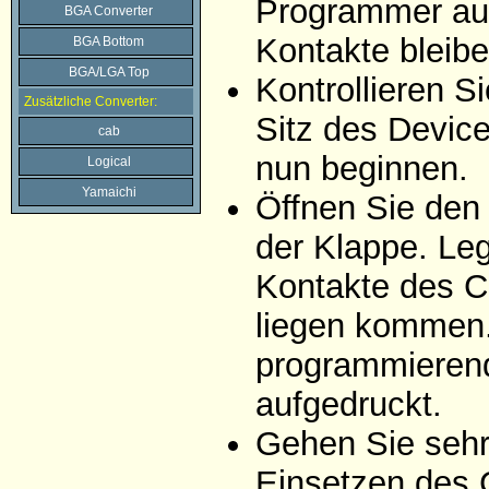
Programmer auf
BGA Converter
Kontakte bleibe
BGA Bottom
BGA/LGA Top
Kontrollieren 
Zusätzliche Converter:
Sitz des Devic
cab
nun beginnen.
Logical
Yamaichi
Öffnen Sie den
der Klappe. Leg
Kontakte des C
liegen kommen. 
programmierend
aufgedruckt.
Gehen Sie sehr 
Einsetzen des 