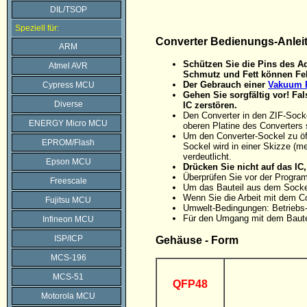
DIL/TSOP
Speziell für:
Converter Bedienungs-Anlei
ARM
Schützen Sie die Pins des Ad
Atmel AVR
Schmutz und Fett können Feh
Der Gebrauch einer
Vakuum P
Cypress MCU
Gehen Sie sorgfältig vor! F
Diverse
IC zerstören.
Den Converter in den ZIF-Sock
ENERGY Micro MCU
oberen Platine des Converters 
Um den Converter-Sockel zu öff
EPROM/Flash
Sockel wird in einer Skizze (me
verdeutlicht.
Epson MCU
Drücken Sie nicht auf das I
Überprüfen Sie vor der Progra
Freescale
Um das Bauteil aus dem Sockel
Wenn Sie die Arbeit mit dem C
Fujitsu MCU
Umwelt-Bedingungen: Betriebs-
Für den Umgang mit dem Baute
Infineon MCU
ISP/ICP
Gehäuse - Form
MCS-196
MCS-51
QFP48
Motorola MCU