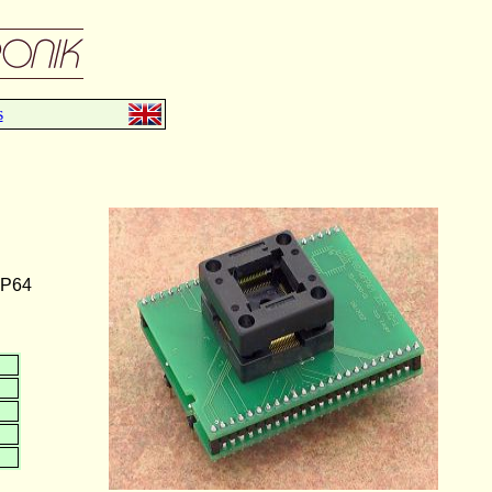
s
FP64