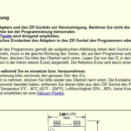
tung
apters und des ZIF-Sockels vor Verunreinigung. Berühren Sie nicht die 
ler bei der Programmierung hervorrufen.
ipette
wird dringend empfohlen.
alsches Einstecken des Adapters in den ZIF-Sockel des Programmers ode
el des Programmers gemäß der aufgedruckten Abbildung neben dem Sockel eins
steht, muss in die gleiche Richtung des Textes, der auf dem Programmer aufg
nen, drücken Sie bitte das Oberteil nach unten. Legen Sie nun das IC in de
ist in der linken oberen Ecke) dargestellt. Die Referenz-Ecke wird durch ein
C, während Sie es einsetzen bzw. herausnehmen.
mmierung bitte nochmals den genauen Sitz des ICs.
 zu nehmen, drücken Sie bitte wieder das Oberteil nach unten. Die Kontakt
onverter beendet haben, entfernen Sie diesen bitte aus dem ZIF-Sockel des
Temperatur 5°C - 40°C (41°F - 104°F), Luftfeuchtigkeit 20%...80%, keine Kon
il empfehlen wir eine
Vakuum Pipette
.