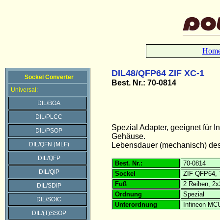
Hom
DIL48/QFP64 ZIF XC-1
Sockel Converter
Best. Nr.: 70-0814
Universal:
DIL/BGA
DIL/PLCC
Spezial Adapter, geeignet fü
DIL/PSOP
Gehäuse.
DIL/QFN (MLF)
Lebensdauer (mechanisch) des 
DIL/QFP
Best. Nr.:
70-0814
DIL/QIP
Sockel
ZIF QFP64, 
Fuß
2 Reihen, 2x
DIL/SDIP
Ordnung
Spezial
DIL/SOIC
Unterordnung
Infineon MC
DIL/(T)SSOP