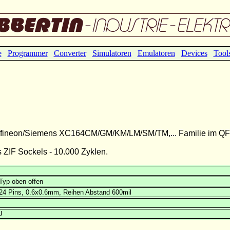
e
Programmer
Converter
Simulatoren
Emulatoren
Devices
Tool
r Infineon/Siemens XC164CM/GM/KM/LM/SM/TM,... Familie im Q
ZIF Sockels - 10.000 Zyklen.
Typ oben offen
24 Pins, 0.6x0.6mm, Reihen Abstand 600mil
U