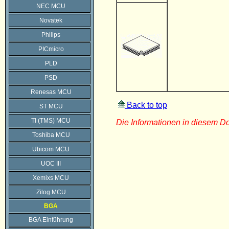
NEC MCU
Novatek
Philips
PICmicro
PLD
PSD
Renesas MCU
Back to top
ST MCU
TI (TMS) MCU
Die Informationen in diesem 
Toshiba MCU
Ubicom MCU
UOC III
Xemixs MCU
Zilog MCU
BGA
BGA Einführung