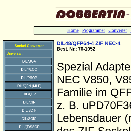
Home
Programmer
Converter
DIL48/QFP64-4 ZIF NEC-4
Sockel Converter
Best. Nr.: 70-1052
Universal:
DIL/BGA
Spezial Adapter
DIL/PLCC
NEC V850, V8
DIL/PSOP
DIL/QFN (MLF)
Familie im QF
DIL/QFP
z. B. uPD70F3
DIL/QIP
DIL/SDIP
Lebensdauer (
DIL/SOIC
des ZIF Sockel
DIL/(T)SSOP