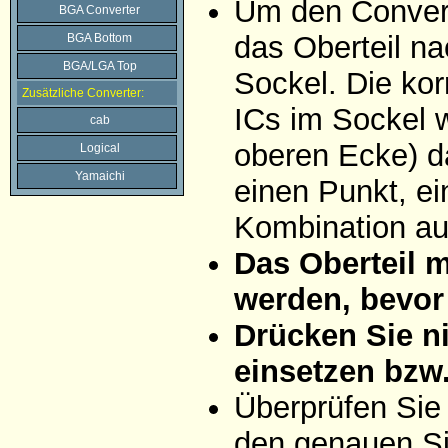
Um den Convert
BGA Converter
das Oberteil na
BGA Bottom
BGA/LGA Top
Sockel. Die ko
Zusätzliche Converter:
ICs im Sockel w
cab
oberen Ecke) da
Logical
Yamaichi
einen Punkt, ei
Kombination aus
Das Oberteil 
werden, bevor 
Drücken Sie ni
einsetzen bzw
Überprüfen Sie
den genauen Si