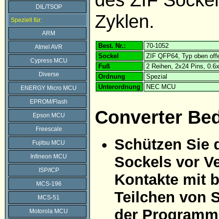
DIL/TSOP
Zyklen.
Speziell für:
ARM
Best. Nr.:
70-1052
Atmel AVR
Sockel
ZIF QFP64, Typ oben off
Cypress MCU
Fuß
2 Reihen, 2x24 Pins, 0.
Diverse
Ordnung
Spezial
Unterordnung
NEC MCU
ENERGY Micro MCU
EPROM/Flash
Converter Be
Epson MCU
Freescale
Schützen Sie 
Fujitsu MCU
Infineon MCU
Sockels vor Ve
ISP/ICP
Kontakte mit 
MCS-196
Teilchen von 
MCS-51
der Programmi
Motorola MCU