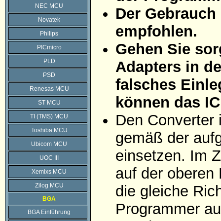
NEC MCU
Der Gebrauch 
Novatek
empfohlen.
Philips
Gehen Sie sorg
PICmicro
PLD
Adapters in d
PSD
falsches Einle
Renesas MCU
können das IC
ST MCU
Den Converter 
TI (TMS) MCU
Toshiba MCU
gemäß der aufg
Ubicom MCU
einsetzen. Im Z
UOC III
auf der oberen 
Xemixs MCU
Zilog MCU
die gleiche Ric
BGA
Programmer auf
BGA Einführung