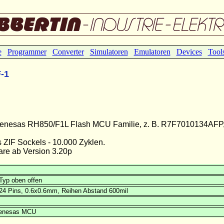
e
Programmer
Converter
Simulatoren
Emulatoren
Devices
Tool
-1
r Renesas RH850/F1L Flash MCU Familie, z. B. R7F7010134AFP
ZIF Sockels - 10.000 Zyklen.
re ab Version 3.20p
Typ oben offen
24 Pins, 0.6x0.6mm, Reihen Abstand 600mil
Renesas MCU