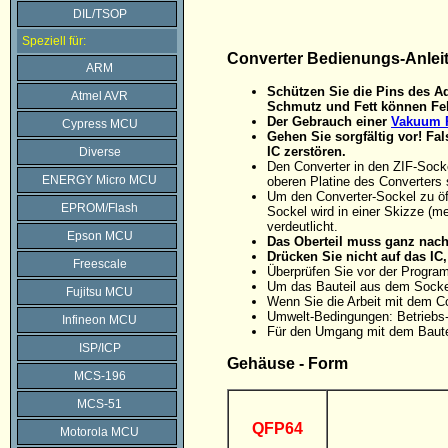
DIL/TSOP
Speziell für:
Converter Bedienungs-Anlei
ARM
Schützen Sie die Pins des Ad
Atmel AVR
Schmutz und Fett können Feh
Der Gebrauch einer
Vakuum P
Cypress MCU
Gehen Sie sorgfältig vor! F
IC zerstören.
Diverse
Den Converter in den ZIF-Sock
ENERGY Micro MCU
oberen Platine des Converters 
Um den Converter-Sockel zu öff
EPROM/Flash
Sockel wird in einer Skizze (me
verdeutlicht.
Epson MCU
Das Oberteil muss ganz nach 
Drücken Sie nicht auf das I
Freescale
Überprüfen Sie vor der Progra
Um das Bauteil aus dem Sockel
Fujitsu MCU
Wenn Sie die Arbeit mit dem C
Umwelt-Bedingungen: Betriebs-
Infineon MCU
Für den Umgang mit dem Baute
ISP/ICP
Gehäuse - Form
MCS-196
MCS-51
QFP64
Motorola MCU