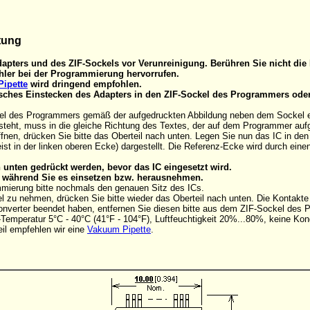
tung
apters und des ZIF-Sockels vor Verunreinigung. Berühren Sie nicht die 
ler bei der Programmierung hervorrufen.
ipette
wird dringend empfohlen.
alsches Einstecken des Adapters in den ZIF-Sockel des Programmers ode
el des Programmers gemäß der aufgedruckten Abbildung neben dem Sockel eins
steht, muss in die gleiche Richtung des Textes, der auf dem Programmer aufg
nen, drücken Sie bitte das Oberteil nach unten. Legen Sie nun das IC in de
ist in der linken oberen Ecke) dargestellt. Die Referenz-Ecke wird durch ein
unten gedrückt werden, bevor das IC eingesetzt wird.
C, während Sie es einsetzen bzw. herausnehmen.
mmierung bitte nochmals den genauen Sitz des ICs.
 zu nehmen, drücken Sie bitte wieder das Oberteil nach unten. Die Kontakt
onverter beendet haben, entfernen Sie diesen bitte aus dem ZIF-Sockel des
Temperatur 5°C - 40°C (41°F - 104°F), Luftfeuchtigkeit 20%...80%, keine Kon
il empfehlen wir eine
Vakuum Pipette
.