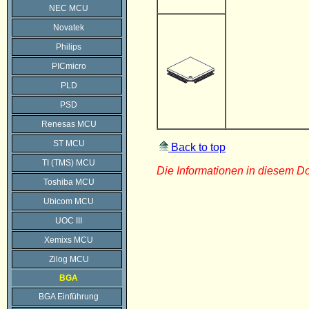
NEC MCU
Novatek
Philips
PICmicro
PLD
PSD
Renesas MCU
ST MCU
Back to top
TI (TMS) MCU
Die Informationen in diesem 
Toshiba MCU
Ubicom MCU
UOC III
Xemixs MCU
Zilog MCU
BGA
BGA Einführung