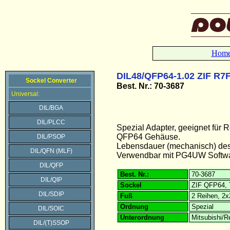
Hom
DIL48/QFP64-1.02 ZIF R7F
Sockel Converter
Best. Nr.: 70-3687
Universal:
DIL/BGA
DIL/PLCC
Spezial Adapter, geeignet fü
QFP64 Gehäuse.
DIL/PSOP
Lebensdauer (mechanisch) des 
DIL/QFN (MLF)
Verwendbar mit PG4UW Softwa
DIL/QFP
Best. Nr.:
70-3687
DIL/QIP
Sockel
ZIF QFP64, 
DIL/SDIP
Fuß
2 Reihen, 2x
Ordnung
Spezial
DIL/SOIC
Unterordnung
Mitsubishi/
DIL/(T)SSOP