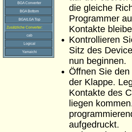
BGA Converter
die gleiche Ric
BGA Bottom
Programmer auf
BGA/LGA Top
Kontakte bleibe
Zusätzliche Converter:
cab
Kontrollieren 
Logical
Sitz des Devic
Yamaichi
nun beginnen.
Öffnen Sie den
der Klappe. Leg
Kontakte des C
liegen kommen. 
programmierend
aufgedruckt.