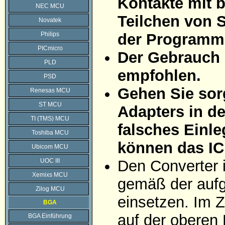
Kontakte mit 
NEC MCU
Teilchen von 
Novatek
Philips
der Programmi
PICmicro
Der Gebrauch 
PLD
empfohlen.
PSD
Gehen Sie sorg
Renesas MCU
ST MCU
Adapters in d
TI (TMS) MCU
falsches Einle
Toshiba MCU
können das IC
Ubicom MCU
UOC III
Den Converter 
Xemixs MCU
gemäß der aufg
Zilog MCU
einsetzen. Im Z
BGA
auf der oberen 
BGA Einführung