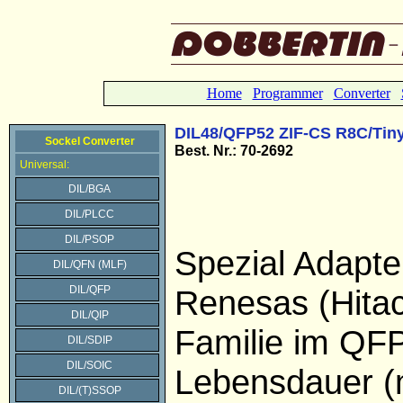
Home
Programmer
Converter
DIL48/QFP52 ZIF-CS R8C/Tin
Sockel Converter
Best. Nr.: 70-2692
Universal:
DIL/BGA
DIL/PLCC
DIL/PSOP
Spezial Adapte
DIL/QFN (MLF)
DIL/QFP
Renesas (Hitac
DIL/QIP
Familie im QF
DIL/SDIP
DIL/SOIC
Lebensdauer (
DIL/(T)SSOP