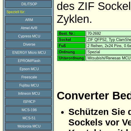
des ZIF Sockel
DIL/TSOP
Speziell für:
Zyklen.
ARM
Atmel AVR
Best. Nr.:
70-2692
Cypress MCU
Sockel
ZIF QFP52, Typ ClamShe
Diverse
Fuß
2 Reihen, 2x24 Pins, 0.
Ordnung
Spezial
ENERGY Micro MCU
Unterordnung
Mitsubishi/Renesas MCU
EPROM/Flash
Epson MCU
Freescale
Fujitsu MCU
Converter Be
Infineon MCU
ISP/ICP
Schützen Sie 
MCS-196
MCS-51
Sockels vor Ve
Motorola MCU