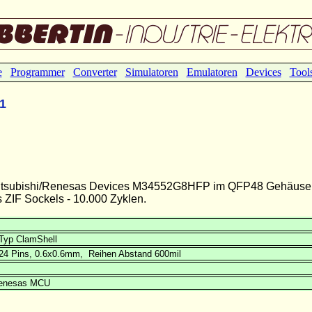
e
Programmer
Converter
Simulatoren
Emulatoren
Devices
Tool
1
r Mitsubishi/Renesas Devices M34552G8HFP im QFP48 Gehäuse
ZIF Sockels - 10.000 Zyklen.
Typ ClamShell
x24 Pins, 0.6x0.6mm, Reihen Abstand 600mil
Renesas MCU