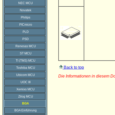
NEC MCU
Novatek
Philips
PICmicro
PLD
PSD
Renesas MCU
ST MCU
TI (TMS) MCU
Back to top
Toshiba MCU
Ubicom MCU
Die Informationen in diesem 
UOC III
Xemixs MCU
Zilog MCU
BGA
BGA Einführung