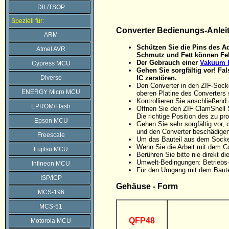
DIL/TSOP
Speziell für:
Converter Bedienungs-Anlei
ARM
Schützen Sie die Pins des Ad
Atmel AVR
Schmutz und Fett können Feh
Der Gebrauch einer
Vakuum P
Cypress MCU
Gehen Sie sorgfältig vor! F
Diverse
IC zerstören.
Den Converter in den ZIF-Sock
ENERGY Micro MCU
oberen Platine des Converters 
Kontrollieren Sie anschließen
EPROM/Flash
Öffnen Sie den ZIF ClamShell 
Die richtige Position des zu p
Epson MCU
Gehen Sie sehr sorgfältig vor
und den Converter beschädigen
Freescale
Um das Bauteil aus dem Sockel
Wenn Sie die Arbeit mit dem C
Fujitsu MCU
Berühren Sie bitte nie direkt 
Umwelt-Bedingungen: Betriebs-
Infineon MCU
Für den Umgang mit dem Baute
ISP/ICP
Gehäuse - Form
MCS-196
MCS-51
QFP48
Motorola MCU