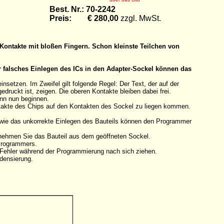
Best. Nr.: 70-2242
Preis: € 280,00
zzgl. MwSt.
Kontakte mit bloßen Fingern. Schon kleinste Teilchen von
r falsches Einlegen des ICs in den Adapter-Sockel können das
etzen. Im Zweifel gilt folgende Regel: Der Text, der auf der
druckt ist, zeigen. Die oberen Kontakte bleiben dabei frei.
ann nun beginnen.
ntakte des Chips auf den Kontakten des Sockel zu liegen kommen.
owie das unkorrekte Einlegen des Bauteils können den Programmer
tnehmen Sie das Bauteil aus dem geöffneten Sockel.
 Programmers.
n Fehler während der Programmierung nach sich ziehen.
densierung.