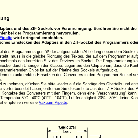
tung
apters und des ZIF-Sockels vor Verunreinigung. Berühren Sie nicht die 
ler bei der Programmierung hervorrufen.
ipette
wird dringend empfohlen.
alsches Einstecken des Adapters in den ZIF-Sockel des Programmers ode
el des Programmers gemäß der aufgedruckten Abbildung neben dem Sockel eins
steht, muss in die gleiche Richtung des Textes, der auf dem Programmer aufge
d nochmals den korrekten Sitz des Devices im Sockel. Die Programmierung k
Sockel durch Entriegeln der Klappe. Legen Sie den Chip so ein, dass die Ko
rogrammierenden Chips ist auf der Platine des Sockels aufgedruckt.
, denn ein unkorrektes Einsetzen des Converters in den Programmer-Sockel s
.
 zu nehmen, drücken Sie bitte wieder auf die Schräge des Oberteils und en
onverter beendet haben, entfernen Sie diesen bitte aus dem ZIF-Sockel des
die Kontakte des Converters mit den Fingern, denn eine "Verschmutzung" kan
Temperatur 5°C - 40°C (41°F - 104°F), Luftfeuchtigkeit 20%...80%, keine Kon
il empfehlen wir eine
Vakuum Pipette
.