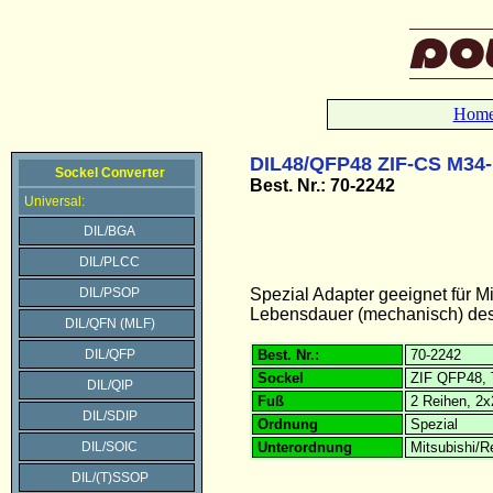
Hom
DIL48/QFP48 ZIF-CS M34-
Sockel Converter
Best. Nr.: 70-2242
Universal:
DIL/BGA
DIL/PLCC
DIL/PSOP
Spezial Adapter geeignet fü
Lebensdauer (mechanisch) des 
DIL/QFN (MLF)
DIL/QFP
Best. Nr.:
70-2242
Sockel
ZIF QFP48, 
DIL/QIP
Fuß
2 Reihen, 2
DIL/SDIP
Ordnung
Spezial
DIL/SOIC
Unterordnung
Mitsubishi/
DIL/(T)SSOP