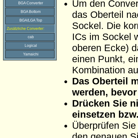
Um den Convert
BGA Converter
das Oberteil na
BGA Bottom
BGA/LGA Top
Sockel. Die ko
Zusätzliche Converter:
ICs im Sockel w
cab
oberen Ecke) da
Logical
Yamaichi
einen Punkt, ei
Kombination aus
Das Oberteil 
werden, bevor 
Drücken Sie ni
einsetzen bzw
Überprüfen Sie
den genauen Si