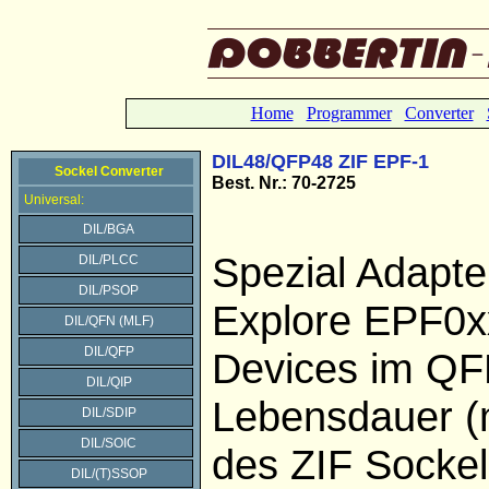
Home
Programmer
Converter
DIL48/QFP48 ZIF EPF-1
Sockel Converter
Best. Nr.: 70-2725
Universal:
DIL/BGA
Spezial Adapter
DIL/PLCC
DIL/PSOP
Explore EPF0x
DIL/QFN (MLF)
DIL/QFP
Devices im Q
DIL/QIP
Lebensdauer (
DIL/SDIP
DIL/SOIC
des ZIF Sockel
DIL/(T)SSOP