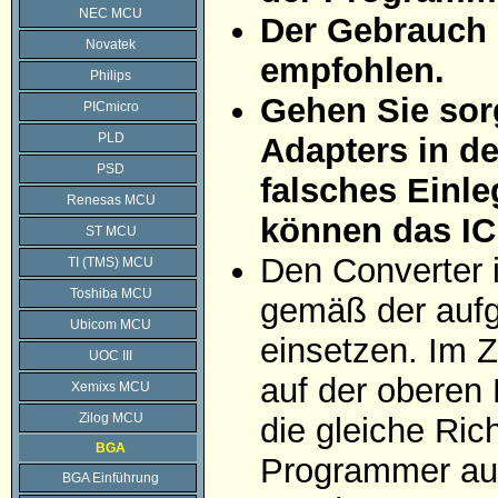
NEC MCU
Der Gebrauch 
Novatek
empfohlen.
Philips
Gehen Sie sorg
PICmicro
PLD
Adapters in d
PSD
falsches Einle
Renesas MCU
können das IC
ST MCU
Den Converter 
TI (TMS) MCU
Toshiba MCU
gemäß der aufg
Ubicom MCU
einsetzen. Im Z
UOC III
auf der oberen 
Xemixs MCU
Zilog MCU
die gleiche Ric
BGA
Programmer auf
BGA Einführung