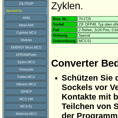
Zyklen.
DIL/TSOP
Speziell für:
ARM
Best. Nr.:
70-2725
Sockel
ZIF QFP48, Typ oben off
Atmel AVR
Fuß
2 Reihen, 2x24 Pins, 0.
Cypress MCU
Ordnung
Spezial
Diverse
Unterordnung
MCS-51
ENERGY Micro MCU
EPROM/Flash
Converter Be
Epson MCU
Freescale
Schützen Sie 
Fujitsu MCU
Infineon MCU
Sockels vor Ve
ISP/ICP
Kontakte mit 
MCS-196
Teilchen von 
MCS-51
der Programmi
Motorola MCU