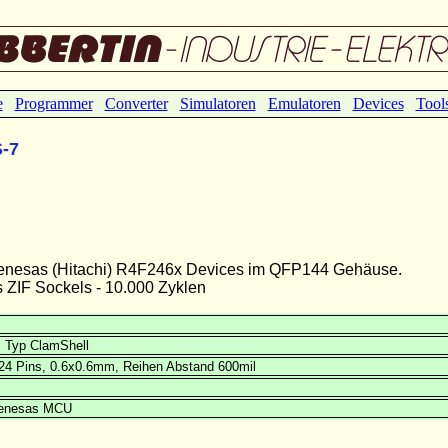
e
Programmer
Converter
Simulatoren
Emulatoren
Devices
Tool
-7
 Renesas (Hitachi) R4F246x Devices im QFP144 Gehäuse.
 ZIF Sockels - 10.000 Zyklen
 Typ ClamShell
24 Pins, 0.6x0.6mm, Reihen Abstand 600mil
Renesas MCU