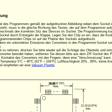
tung
el des Programmers gemäß der aufgedruckten Abbildung neben dem Sockel eins
steht, muss in die gleiche Richtung des Textes, der auf dem Programmer aufge
d nochmals den korrekten Sitz des Devices im Sockel. Die Programmierung k
Sockel durch Entriegeln der Klappe. Legen Sie den Chip so ein, dass die Ko
rogrammierenden Chips ist auf der Platine des Sockels aufgedruckt.
, denn ein unkorrektes Einsetzen des Converters in den Programmer-Sockel s
.
 zu nehmen, drücken Sie bitte wieder auf die Schräge des Oberteils und en
onverter beendet haben, entfernen Sie diesen bitte aus dem ZIF-Sockel des
die Kontakte des Converters mit den Fingern, denn eine "Verschmutzung" kan
Temperatur 5°C ÷ 40°C (41°F ÷ 104°F), Luftfeuchtigkeit 20%...80%, keine Ko
il empfehlen wir eine
Vakuum Pipette
.