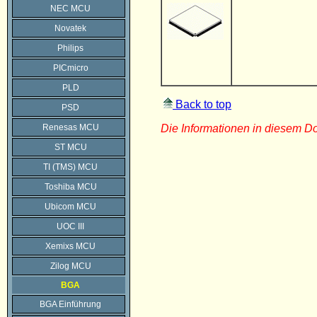
NEC MCU
Novatek
Philips
PICmicro
PLD
Back to top
PSD
Renesas MCU
Die Informationen in diesem 
ST MCU
TI (TMS) MCU
Toshiba MCU
Ubicom MCU
UOC III
Xemixs MCU
Zilog MCU
BGA
BGA Einführung