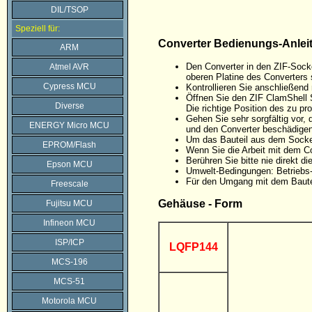
DIL/TSOP
Speziell für:
Converter Bedienungs-Anlei
ARM
Den Converter in den ZIF-Sock
Atmel AVR
oberen Platine des Converters 
Cypress MCU
Kontrollieren Sie anschließen
Öffnen Sie den ZIF ClamShell 
Diverse
Die richtige Position des zu p
Gehen Sie sehr sorgfältig vor
ENERGY Micro MCU
und den Converter beschädigen
Um das Bauteil aus dem Sockel
EPROM/Flash
Wenn Sie die Arbeit mit dem C
Berühren Sie bitte nie direkt 
Epson MCU
Umwelt-Bedingungen: Betriebs-
Für den Umgang mit dem Baute
Freescale
Gehäuse - Form
Fujitsu MCU
Infineon MCU
ISP/ICP
LQFP144
MCS-196
MCS-51
Motorola MCU