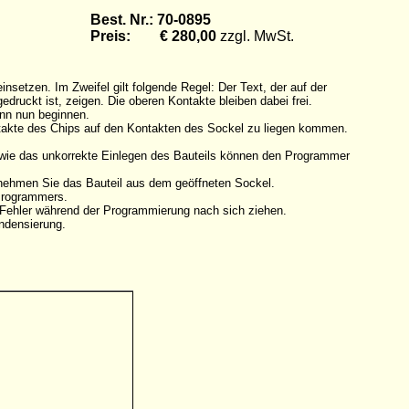
Best. Nr.: 70-0895
Preis: € 280,00
zzgl. MwSt.
etzen. Im Zweifel gilt folgende Regel: Der Text, der auf der
druckt ist, zeigen. Die oberen Kontakte bleiben dabei frei.
ann nun beginnen.
ntakte des Chips auf den Kontakten des Sockel zu liegen kommen.
owie das unkorrekte Einlegen des Bauteils können den Programmer
tnehmen Sie das Bauteil aus dem geöffneten Sockel.
 Programmers.
n Fehler während der Programmierung nach sich ziehen.
ndensierung.