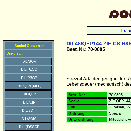
Hom
DIL48/QFP144 ZIF-CS H8S
Sockel Converter
Best. Nr.: 70-0895
Universal:
DIL/BGA
DIL/PLCC
DIL/PSOP
Spezial Adapter geeignet für
Lebensdauer (mechanisch) des
DIL/QFN (MLF)
DIL/QFP
Best. Nr.:
70-0895
Sockel
ZIF QFP144,
DIL/QIP
Fuß
2 Reihen, 2x
DIL/SDIP
Ordnung
Spezial
DIL/SOIC
Unterordnung
Mitsubishi/
DIL/(T)SSOP