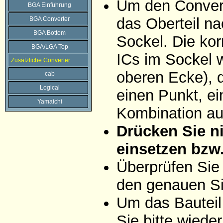
Um den Convert
BGA Einführung
das Oberteil na
BGA Converter
BGA Bottom
Sockel. Die ko
BGA/LGA Top
ICs im Sockel wi
Zusätzliche Converter:
oberen Ecke), d
cab
Logical
einen Punkt, ei
Yamaichi
Kombination aus
Drücken Sie ni
einsetzen bzw
Überprüfen Sie
den genauen Si
Um das Bauteil
Sie bitte wiede