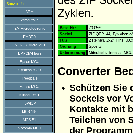
Speziell für:
Zyklen.
ARM
Atmel AVR
Best. Nr.:
70-0569
EM Microelectronic
Sockel
ZIF QFP144, Typ oben of
EMBER
Fuß
2 Reihen, 2x24 Pins, 0.
ENERGY Micro MCU
Ordnung
Spezial
Unterordnung
Mitsubishi/Renesas MCU
EPROM/Flash
Epson MCU
Converter Be
Cypress MCU
Freescale
Schützen Sie 
Fujitsu MCU
Infineon MCU
Sockels vor Ve
ISP/ICP
Kontakte mit 
MCS-196
Teilchen von 
MCS-51
der Programmi
Motorola MCU