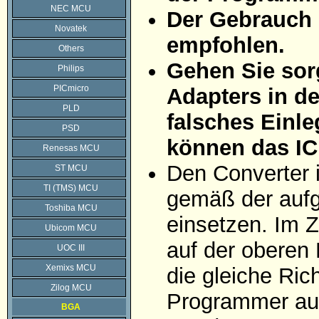
NEC MCU
Der Gebrauch 
Novatek
empfohlen.
Others
Gehen Sie sorg
Philips
PICmicro
Adapters in d
PLD
falsches Einle
PSD
können das IC
Renesas MCU
Den Converter 
ST MCU
TI (TMS) MCU
gemäß der aufg
Toshiba MCU
einsetzen. Im Z
Ubicom MCU
auf der oberen 
UOC III
Xemixs MCU
die gleiche Ric
Zilog MCU
Programmer auf
BGA