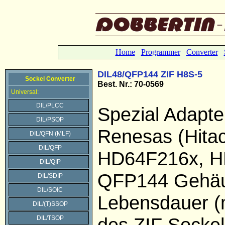
Home
Programmer
Converter
DIL48/QFP144 ZIF H8S-5
Sockel Converter
Best. Nr.: 70-0569
Universal:
DIL/PLCC
Spezial Adapte
DIL/PSOP
Renesas (Hitac
DIL/QFN (MLF)
DIL/QFP
HD64F216x, H
DIL/QIP
QFP144 Gehäu
DIL/SDIP
DIL/SOIC
Lebensdauer (
DIL/(T)SSOP
des ZIF Sockel
DIL/TSOP