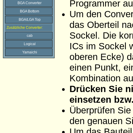
Programmer auf
BGA Converter
Um den Convert
BGA Bottom
BGA/LGA Top
das Oberteil na
Zusätzliche Converter:
Sockel. Die ko
cab
ICs im Sockel w
Logical
Yamaichi
oberen Ecke) da
einen Punkt, ei
Kombination aus
Drücken Sie ni
einsetzen bzw
Überprüfen Sie
den genauen Si
Um das Bauteil