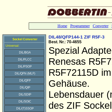
Home
Programmer
Converter
DIL48/QFP144-1 ZIF R5F-3
Sockel Converter
Best. Nr.: 70-4655
Universal:
Spezial Adapter
DIL/BGA
Renesas R5F7
DIL/PLCC
DIL/PSOP
R5F72115D i
DIL/QFN (MLF)
Gehäuse.
DIL/QFP
DIL/QIP
Lebensdauer (
DIL/SDIP
DIL/SOIC
des ZIF Sockel
DIL/(T)SSOP