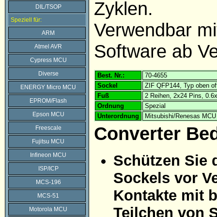
Zyklen.
DIL/TSOP
Speziell für:
Verwendbar m
ARM
Software ab Ve
Atmel AVR
Cypress MCU
Diverse
Best. Nr.:
70-4655
Sockel
ZIF QFP144, Typ oben of
ENERGY Micro MCU
Fuß
2 Reihen, 2x24 Pins, 0.
EPROM/Flash
Ordnung
Spezial
Epson MCU
Unterordnung
Mitsubishi/Renesas MCU
Converter Be
Freescale
Fujitsu MCU
Infineon MCU
Schützen Sie 
ISP/ICP
Sockels vor Ve
MCS-196
Kontakte mit 
MCS-51
Teilchen von 
Motorola MCU