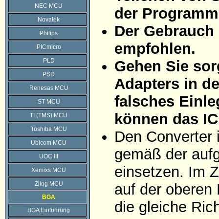
NEC MCU
der Programmi
Novatek
Der Gebrauch 
Philips
empfohlen.
PICmicro
PLD
Gehen Sie sorg
PSD
Adapters in d
Renesas MCU
falsches Einle
ST MCU
können das IC
TI (TMS) MCU
Toshiba MCU
Den Converter 
Ubicom MCU
gemäß der aufg
UOC III
einsetzen. Im Z
Xemixs MCU
Zilog MCU
auf der oberen 
BGA
die gleiche Ric
BGA Einführung