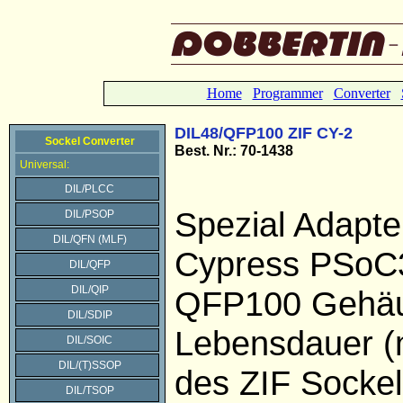
Home
Programmer
Converter
DIL48/QFP100 ZIF CY-2
Sockel Converter
Best. Nr.: 70-1438
Universal:
DIL/PLCC
Spezial Adapte
DIL/PSOP
DIL/QFN (MLF)
Cypress PSoC3
DIL/QFP
DIL/QIP
QFP100 Gehäu
DIL/SDIP
Lebensdauer (
DIL/SOIC
DIL/(T)SSOP
des ZIF Sockel
DIL/TSOP