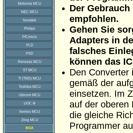
Motorola MCU
Der Gebrauch 
NEC MCU
empfohlen.
Novatek
Gehen Sie sorg
Philips
PICmicro
Adapters in d
PLD
falsches Einle
PSD
können das IC
Renesas MCU
Den Converter 
ST MCU
TI (TMS) MCU
gemäß der aufg
Toshiba MCU
einsetzen. Im Z
Ubicom MCU
auf der oberen 
UOC III
Xemixs MCU
die gleiche Ric
Zilog MCU
Programmer auf
BGA