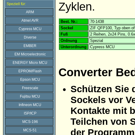
Zyklen.
Speziell für:
ARM
Atmel AVR
Best. Nr.:
70-1438
Sockel
ZIF QFP100, Typ oben of
Cypress MCU
Fuß
2 Reihen, 2x24 Pins, 0.
Diverse
Ordnung
Spezial
EMBER
Unterordnung
Cypress MCU
EM Microelectronic
ENERGY Micro MCU
Converter Be
EPROM/Flash
Epson MCU
Schützen Sie 
Freescale
Fujitsu MCU
Sockels vor Ve
Infineon MCU
Kontakte mit 
ISP/ICP
Teilchen von 
MCS-196
der Programmi
MCS-51