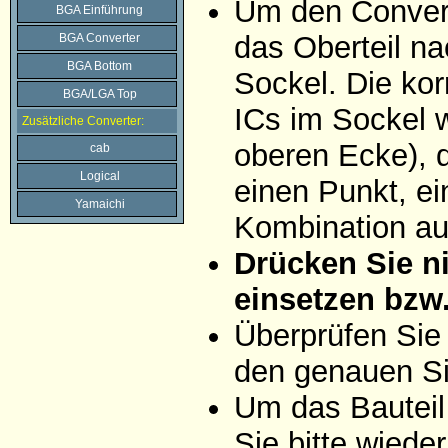
Um den Convert
BGA Einführung
das Oberteil na
BGA Converter
BGA Bottom
Sockel. Die ko
BGA/LGA Top
ICs im Sockel wi
Zusätzliche Converter:
oberen Ecke), d
cab
Logical
einen Punkt, ei
Yamaichi
Kombination aus
Drücken Sie ni
einsetzen bzw
Überprüfen Sie
den genauen Si
Um das Bauteil
Sie bitte wiede