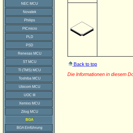
NEC MCU
Novatek
Philips
PICmicro
PLD
PSD
Renesas MCU
ST MCU
Back to top
TI (TMS) MCU
Die Informationen in diesem 
Toshiba MCU
Ubicom MCU
UOC III
Xemixs MCU
Zilog MCU
BGA
BGA Einführung