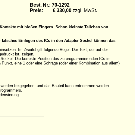
Best. Nr.: 70-1292
Preis: € 330,00
zzgl. MwSt
.
Kontakte mit bloßen Fingern. Schon kleinste Teilchen von
r falsches Einlegen des ICs in den Adapter-Sockel können das
etzen. Im Zweifel gilt folgende Regel: Der Text, der auf der
edruckt ist, zeigen.
n Sockel. Die korrekte Position des zu programmierenden ICs im
en Punkt, eine 1 oder eine Schräge (oder einer Kombination aus allem)
e werden freigegeben, und das Bauteil kann entnommen werden.
 Programmers.
densierung.