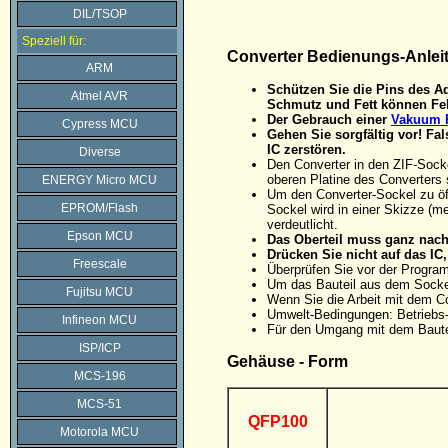
DIL/TSOP
Speziell für:
Converter Bedienungs-Anlei
ARM
Schützen Sie die Pins des Ad
Atmel AVR
Schmutz und Fett können Feh
Der Gebrauch einer
Vakuum P
Cypress MCU
Gehen Sie sorgfältig vor! F
IC zerstören.
Diverse
Den Converter in den ZIF-Sock
oberen Platine des Converters 
ENERGY Micro MCU
Um den Converter-Sockel zu öff
EPROM/Flash
Sockel wird in einer Skizze (me
verdeutlicht.
Epson MCU
Das Oberteil muss ganz nach 
Drücken Sie nicht auf das I
Freescale
Überprüfen Sie vor der Progra
Um das Bauteil aus dem Sockel
Fujitsu MCU
Wenn Sie die Arbeit mit dem C
Umwelt-Bedingungen: Betriebs-
Infineon MCU
Für den Umgang mit dem Baute
ISP/ICP
Gehäuse - Form
MCS-196
MCS-51
QFP100
Motorola MCU