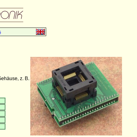
s
ehäuse, z. B.