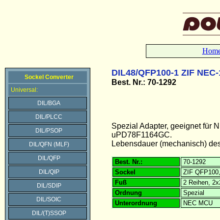
Hom
DIL48/QFP100-1 ZIF NEC-
Sockel Converter
Best. Nr.: 70-1292
Universal:
DIL/BGA
DIL/PLCC
Spezial Adapter, geeignet fü
DIL/PSOP
uPD78F1164GC.
Lebensdauer (mechanisch) des 
DIL/QFN (MLF)
DIL/QFP
Best. Nr.:
70-1292
DIL/QIP
Sockel
ZIF QFP100,
Fuß
2 Reihen, 2x
DIL/SDIP
Ordnung
Spezial
DIL/SOIC
Unterordnung
NEC MCU
DIL/(T)SSOP