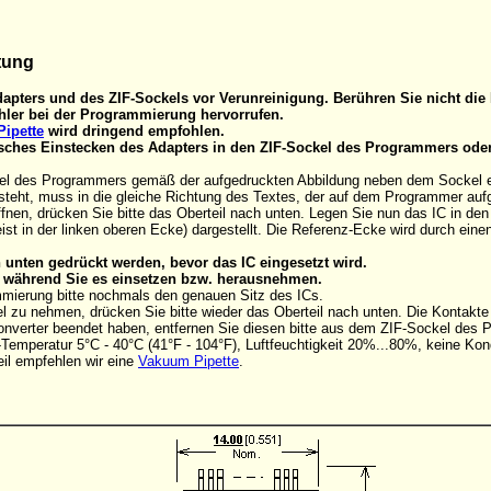
tung
apters und des ZIF-Sockels vor Verunreinigung. Berühren Sie nicht die 
ler bei der Programmierung hervorrufen.
ipette
wird dringend empfohlen.
alsches Einstecken des Adapters in den ZIF-Sockel des Programmers ode
el des Programmers gemäß der aufgedruckten Abbildung neben dem Sockel eins
steht, muss in die gleiche Richtung des Textes, der auf dem Programmer aufg
nen, drücken Sie bitte das Oberteil nach unten. Legen Sie nun das IC in de
ist in der linken oberen Ecke) dargestellt. Die Referenz-Ecke wird durch ein
unten gedrückt werden, bevor das IC eingesetzt wird.
C, während Sie es einsetzen bzw. herausnehmen.
mmierung bitte nochmals den genauen Sitz des ICs.
 zu nehmen, drücken Sie bitte wieder das Oberteil nach unten. Die Kontakt
onverter beendet haben, entfernen Sie diesen bitte aus dem ZIF-Sockel des
Temperatur 5°C - 40°C (41°F - 104°F), Luftfeuchtigkeit 20%...80%, keine Kon
il empfehlen wir eine
Vakuum Pipette
.