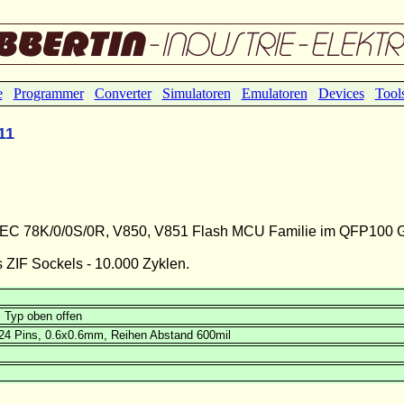
e
Programmer
Converter
Simulatoren
Emulatoren
Devices
Tool
11
r NEC 78K/0/0S/0R, V850, V851 Flash MCU Familie im QFP100 G
ZIF Sockels - 10.000 Zyklen.
 Typ oben offen
24 Pins, 0.6x0.6mm, Reihen Abstand 600mil