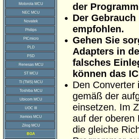
der Programmi
Motorola MCU
NEC MCU
Der Gebrauch 
Novatek
empfohlen.
Philips
Gehen Sie sorg
PICmicro
PLD
Adapters in d
PSD
falsches Einle
Renesas MCU
können das IC
ST MCU
Den Converter 
TI (TMS) MCU
Toshiba MCU
gemäß der aufg
Ubicom MCU
einsetzen. Im Z
UOC III
auf der oberen 
Xemixs MCU
Zilog MCU
die gleiche Ric
BGA