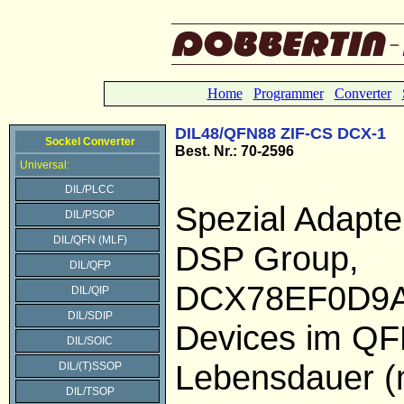
Home
Programmer
Converter
DIL48/QFN88 ZIF-CS DCX-1
Sockel Converter
Best. Nr.: 70-2596
Universal:
DIL/PLCC
Spezial Adapte
DIL/PSOP
DIL/QFN (MLF)
DSP Group,
DIL/QFP
DCX78EF0D9
DIL/QIP
DIL/SDIP
Devices im Q
DIL/SOIC
Lebensdauer (
DIL/(T)SSOP
DIL/TSOP