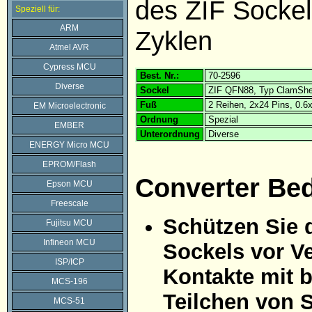
des ZIF Sockel
Speziell für:
ARM
Zyklen
Atmel AVR
Cypress MCU
Best. Nr.:
70-2596
Diverse
Sockel
ZIF QFN88, Typ ClamShe
Fuß
2 Reihen, 2x24 Pins, 0.
EM Microelectronic
Ordnung
Spezial
EMBER
Unterordnung
Diverse
ENERGY Micro MCU
EPROM/Flash
Converter Be
Epson MCU
Freescale
Schützen Sie 
Fujitsu MCU
Infineon MCU
Sockels vor Ve
ISP/ICP
Kontakte mit 
MCS-196
Teilchen von 
MCS-51