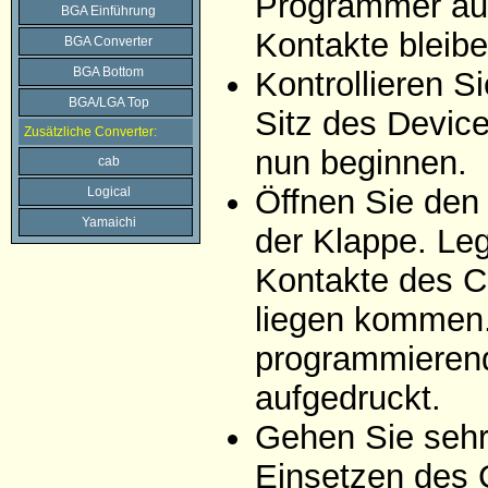
Programmer auf
BGA Einführung
Kontakte bleibe
BGA Converter
BGA Bottom
Kontrollieren 
BGA/LGA Top
Sitz des Devic
Zusätzliche Converter:
nun beginnen.
cab
Öffnen Sie den
Logical
Yamaichi
der Klappe. Leg
Kontakte des C
liegen kommen. 
programmierend
aufgedruckt.
Gehen Sie sehr 
Einsetzen des 