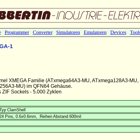
e
Programmer
Converter
Simulatoren
Emulatoren
Devices
Tool
EGA-1
r Atmel XMEGA Familie (ATxmega64A3-MU, ATxmega128A3-MU,
256A3-MU) im QFN64 Gehäuse.
ZIF Sockels - 5.000 Zyklen
Typ ClamShell
x24 Pins, 0.6x0.6mm, Reihen Abstand 600mil