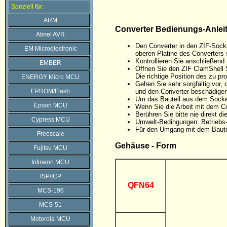
Speziell für:
ARM
Converter Bedienungs-Anlei
Atmel AVR
Den Converter in den ZIF-Sock
EM Microelectronic
oberen Platine des Converters 
Kontrollieren Sie anschließen
EMBER
Öffnen Sie den ZIF ClamShell 
Die richtige Position des zu p
ENERGY Micro MCU
Gehen Sie sehr sorgfältig vor
EPROM/Flash
und den Converter beschädigen
Um das Bauteil aus dem Sockel
Epson MCU
Wenn Sie die Arbeit mit dem C
Berühren Sie bitte nie direkt 
Cypress MCU
Umwelt-Bedingungen: Betriebs-
Für den Umgang mit dem Baute
Freescale
Gehäuse - Form
Fujitsu MCU
Infineon MCU
ISP/ICP
QFN64
MCS-196
MCS-51
Motorola MCU