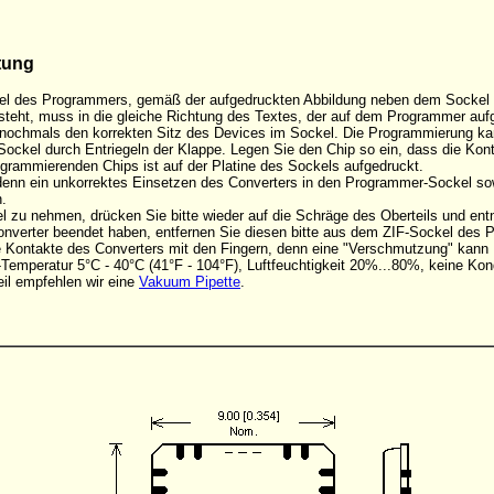
tung
el des Programmers, gemäß der aufgedruckten Abbildung neben dem Sockel ein
steht, muss in die gleiche Richtung des Textes, der auf dem Programmer aufge
d nochmals den korrekten Sitz des Devices im Sockel. Die Programmierung k
Sockel durch Entriegeln der Klappe. Legen Sie den Chip so ein, dass die Ko
rogrammierenden Chips ist auf der Platine des Sockels aufgedruckt.
, denn ein unkorrektes Einsetzen des Converters in den Programmer-Sockel s
.
 zu nehmen, drücken Sie bitte wieder auf die Schräge des Oberteils und en
onverter beendet haben, entfernen Sie diesen bitte aus dem ZIF-Sockel des
die Kontakte des Converters mit den Fingern, denn eine "Verschmutzung" kan
Temperatur 5°C - 40°C (41°F - 104°F), Luftfeuchtigkeit 20%...80%, keine Kon
il empfehlen wir eine
Vakuum Pipette
.