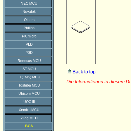
NEC MCU
Novatek
Others
Philips
PICmicro
PLD
PSD
Renesas MCU
ST MCU
Back to top
TI (TMS) MCU
Die Informationen in diesem 
Toshiba MCU
Ubicom MCU
UOC III
Xemixs MCU
Zilog MCU
BGA