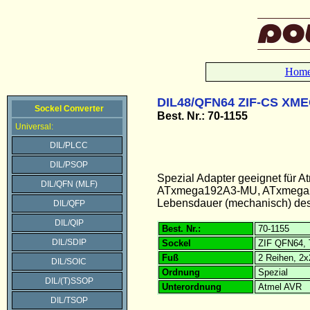
Hom
DIL48/QFN64 ZIF-CS XM
Sockel Converter
Best. Nr.: 70-1155
Universal:
DIL/PLCC
DIL/PSOP
Spezial Adapter geeignet fü
DIL/QFN (MLF)
ATxmega192A3-MU, ATxmega
Lebensdauer (mechanisch) des 
DIL/QFP
DIL/QIP
Best. Nr.:
70-1155
DIL/SDIP
Sockel
ZIF QFN64, 
Fuß
2 Reihen, 2
DIL/SOIC
Ordnung
Spezial
DIL/(T)SSOP
Unterordnung
Atmel AVR
DIL/TSOP