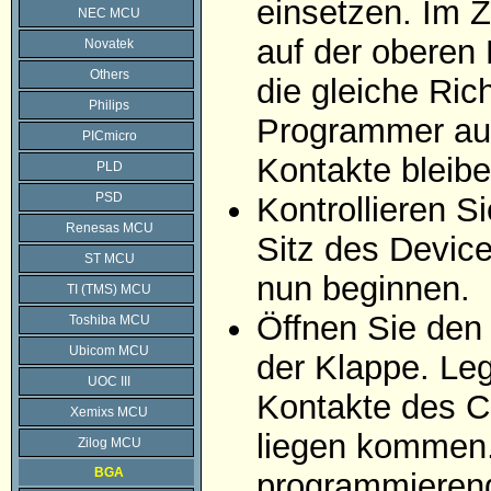
einsetzen. Im Z
NEC MCU
auf der oberen 
Novatek
Others
die gleiche Ric
Philips
Programmer auf
PICmicro
Kontakte bleibe
PLD
PSD
Kontrollieren 
Renesas MCU
Sitz des Devic
ST MCU
nun beginnen.
TI (TMS) MCU
Öffnen Sie den
Toshiba MCU
Ubicom MCU
der Klappe. Leg
UOC III
Kontakte des C
Xemixs MCU
liegen kommen. 
Zilog MCU
BGA
programmierend