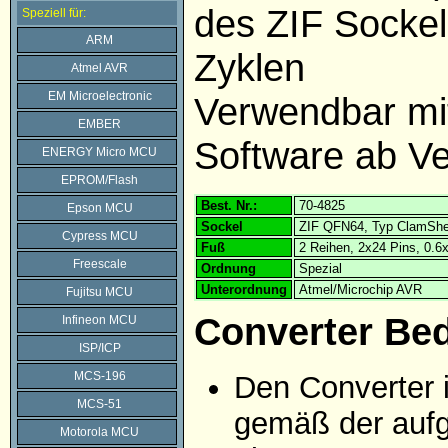
des ZIF Sockel
Speziell für:
ARM
Zyklen
Atmel AVR
EM Microelectronic
Verwendbar m
EMBER
Software ab Ve
ENERGY Micro MCU
EPROM/Flash
Best. Nr.:
70-4825
Epson MCU
Sockel
ZIF QFN64, Typ ClamShe
Cypress MCU
Fuß
2 Reihen, 2x24 Pins, 0.
Freescale
Ordnung
Spezial
Unterordnung
Atmel/Microchip AVR
Fujitsu MCU
Converter Be
Infineon MCU
ISP/ICP
MCS-196
Den Converter 
MCS-51
gemäß der aufg
Motorola MCU