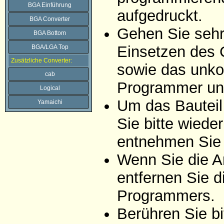
BGA Einführung
aufgedruckt.
BGA Converter
Gehen Sie sehr 
BGA Bottom
Einsetzen des 
BGA/LGA Top
Zusätzliche Converter:
sowie das unko
cab
Programmer un
Logical
Um das Bauteil
Yamaichi
Sie bitte wiede
entnehmen Sie 
Wenn Sie die A
entfernen Sie d
Programmers.
Berühren Sie bi