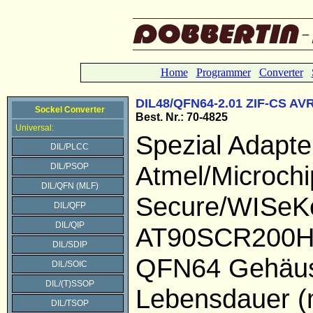
Home
Programmer
Converter
DIL48/QFN64-2.01 ZIF-CS AV
Sockel Converter
Best. Nr.: 70-4825
Universal:
Spezial Adapte
DIL/PLCC
Atmel/Microchi
DIL/PSOP
DIL/QFN (MLF)
Secure/WISeK
DIL/QFP
DIL/QIP
AT90SCR200H 
DIL/SDIP
QFN64 Gehäu
DIL/SOIC
DIL/(T)SSOP
Lebensdauer (
DIL/TSOP