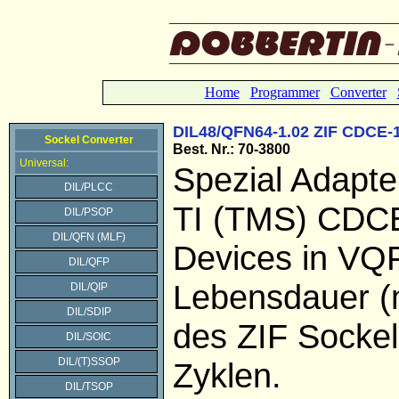
Home
Programmer
Converter
DIL48/QFN64-1.02 ZIF CDCE-
Sockel Converter
Best. Nr.: 70-3800
Universal:
Spezial Adapte
DIL/PLCC
TI (TMS) CD
DIL/PSOP
DIL/QFN (MLF)
Devices in VQ
DIL/QFP
Lebensdauer (
DIL/QIP
DIL/SDIP
des ZIF Sockel
DIL/SOIC
DIL/(T)SSOP
Zyklen.
DIL/TSOP