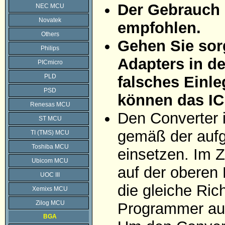
Der Gebrauch 
NEC MCU
Novatek
empfohlen.
Others
Gehen Sie sorg
Philips
Adapters in d
PICmicro
PLD
falsches Einle
PSD
können das IC
Renesas MCU
Den Converter 
ST MCU
gemäß der aufg
TI (TMS) MCU
Toshiba MCU
einsetzen. Im Z
Ubicom MCU
auf der oberen 
UOC III
die gleiche Ric
Xemixs MCU
Zilog MCU
Programmer auf
BGA