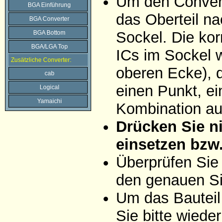
Um den Convert
BGA Einführung
das Oberteil na
BGA Converter
Sockel. Die ko
BGA Bottom
BGA/LGA Top
ICs im Sockel wi
Zusätzliche Converter:
oberen Ecke), d
cab
einen Punkt, ei
Logical
Yamaichi
Kombination aus
Drücken Sie ni
einsetzen bzw
Überprüfen Sie
den genauen Si
Um das Bauteil
Sie bitte wiede