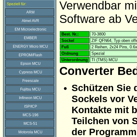
Verwendbar m
Speziell für:
ARM
Software ab Ve
Atmel AVR
EM Microelectronic
Best. Nr.:
70-3800
EMBER
Sockel
ZIF QFN64, Typ oben off
ENERGY Micro MCU
Fuß
2 Reihen, 2x24 Pins, 0.
Ordnung
Spezial
EPROM/Flash
Unterordnung
TI (TMS) MCU
Epson MCU
Converter Be
Cypress MCU
Freescale
Schützen Sie 
Fujitsu MCU
Sockels vor Ve
Infineon MCU
ISP/ICP
Kontakte mit 
MCS-196
Teilchen von 
MCS-51
der Programmi
Motorola MCU