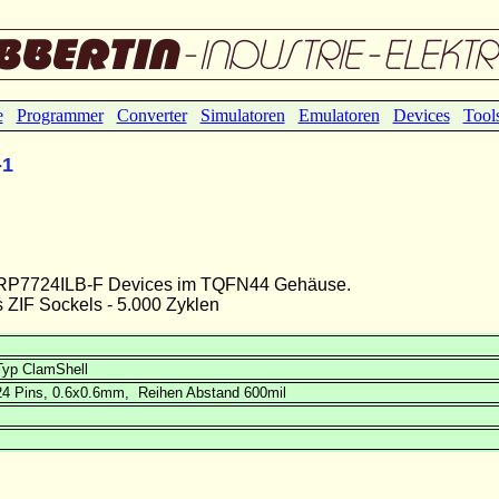
e
Programmer
Converter
Simulatoren
Emulatoren
Devices
Tool
-1
 XRP7724ILB-F Devices im TQFN44 Gehäuse.
ZIF Sockels - 5.000 Zyklen
Typ ClamShell
24 Pins, 0.6x0.6mm, Reihen Abstand 600mil