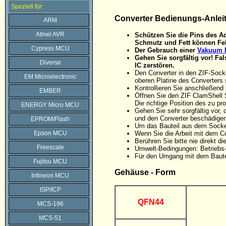
Speziell für:
Converter Bedienungs-Anlei
ARM
Atmel AVR
Schützen Sie die Pins des Ad
Schmutz und Fett können Feh
Cypress MCU
Der Gebrauch einer
Vakuum P
Gehen Sie sorgfältig vor! F
Diverse
IC zerstören.
Den Converter in den ZIF-Sock
EM Microelectronic
oberen Platine des Converters 
Kontrollieren Sie anschließen
EMBER
Öffnen Sie den ZIF ClamShell 
Die richtige Position des zu p
ENERGY Micro MCU
Gehen Sie sehr sorgfältig vor
und den Converter beschädigen
EPROM/Flash
Um das Bauteil aus dem Sockel
Epson MCU
Wenn Sie die Arbeit mit dem C
Berühren Sie bitte nie direkt 
Freescale
Umwelt-Bedingungen: Betriebs-
Für den Umgang mit dem Baute
Fujitsu MCU
Gehäuse - Form
Infineon MCU
ISP/ICP
QFN44
MCS-196
MCS-51