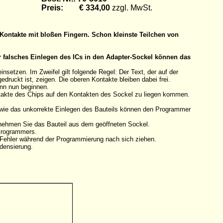
Preis: € 334,00
zzgl. MwSt.
Kontakte mit bloßen Fingern. Schon kleinste Teilchen von
r falsches Einlegen des ICs in den Adapter-Sockel können das
etzen. Im Zweifel gilt folgende Regel: Der Text, der auf der
druckt ist, zeigen. Die oberen Kontakte bleiben dabei frei.
ann nun beginnen.
ntakte des Chips auf den Kontakten des Sockel zu liegen kommen.
owie das unkorrekte Einlegen des Bauteils können den Programmer
tnehmen Sie das Bauteil aus dem geöffneten Sockel.
 Programmers.
n Fehler während der Programmierung nach sich ziehen.
densierung.