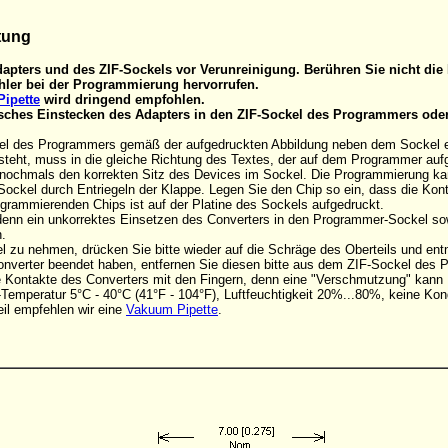
tung
apters und des ZIF-Sockels vor Verunreinigung. Berühren Sie nicht die 
ler bei der Programmierung hervorrufen.
ipette
wird dringend empfohlen.
alsches Einstecken des Adapters in den ZIF-Sockel des Programmers ode
el des Programmers gemäß der aufgedruckten Abbildung neben dem Sockel eins
steht, muss in die gleiche Richtung des Textes, der auf dem Programmer aufge
d nochmals den korrekten Sitz des Devices im Sockel. Die Programmierung k
Sockel durch Entriegeln der Klappe. Legen Sie den Chip so ein, dass die Ko
rogrammierenden Chips ist auf der Platine des Sockels aufgedruckt.
, denn ein unkorrektes Einsetzen des Converters in den Programmer-Sockel s
.
 zu nehmen, drücken Sie bitte wieder auf die Schräge des Oberteils und en
onverter beendet haben, entfernen Sie diesen bitte aus dem ZIF-Sockel des
die Kontakte des Converters mit den Fingern, denn eine "Verschmutzung" kan
Temperatur 5°C - 40°C (41°F - 104°F), Luftfeuchtigkeit 20%...80%, keine Kon
il empfehlen wir eine
Vakuum Pipette
.