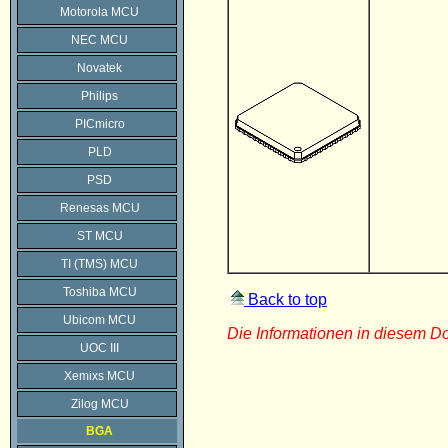
Motorola MCU
NEC MCU
Novatek
Philips
PICmicro
PLD
PSD
Renesas MCU
ST MCU
TI (TMS) MCU
Toshiba MCU
Back to top
Ubicom MCU
Die Informationen in diesem 
UOC III
Xemixs MCU
Zilog MCU
BGA