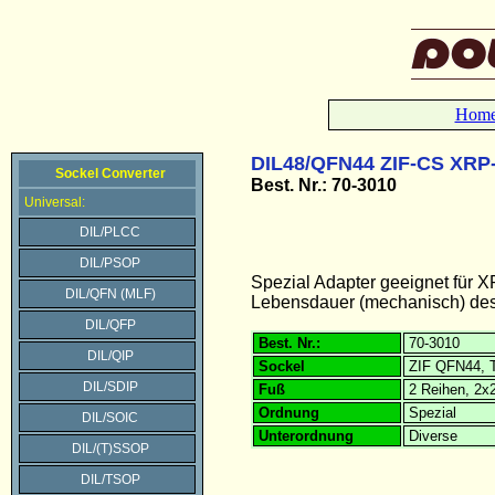
Hom
DIL48/QFN44 ZIF-CS XRP
Sockel Converter
Best. Nr.: 70-3010
Universal:
DIL/PLCC
DIL/PSOP
Spezial Adapter geeignet für
DIL/QFN (MLF)
Lebensdauer (mechanisch) des 
DIL/QFP
Best. Nr.:
70-3010
DIL/QIP
Sockel
ZIF QFN44, 
DIL/SDIP
Fuß
2 Reihen, 2x
Ordnung
Spezial
DIL/SOIC
Unterordnung
Diverse
DIL/(T)SSOP
DIL/TSOP