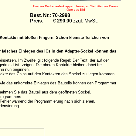
Um den Deckel aufzuklappen, bewegen Sie bitte den Cursor
über das Bild
Best. Nr.: 70-2998
Preis: € 290,00
zzgl. MwSt.
Kontakte mit bloßen Fingern. Schon kleinste Teilchen von
r falsches Einlegen des ICs in den Adapter-Sockel können das
etzen. Im Zweifel gilt folgende Regel: Der Text, der auf der
druckt ist, zeigen. Die oberen Kontakte bleiben dabei frei.
ann nun beginnen.
ntakte des Chips auf den Kontakten des Sockel zu liegen kommen.
owie das unkorrekte Einlegen des Bauteils können den Programmer
tnehmen Sie das Bauteil aus dem geöffneten Sockel.
 Programmers.
n Fehler während der Programmierung nach sich ziehen.
densierung.