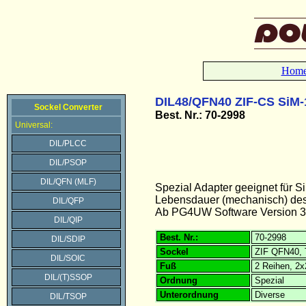
Hom
DIL48/QFN40 ZIF-CS SiM-
Sockel Converter
Best. Nr.: 70-2998
Universal:
DIL/PLCC
DIL/PSOP
DIL/QFN (MLF)
Spezial Adapter geeignet für
Lebensdauer (mechanisch) des 
DIL/QFP
Ab PG4UW Software Version 3
DIL/QIP
Best. Nr.:
70-2998
DIL/SDIP
Sockel
ZIF QFN40, 
DIL/SOIC
Fuß
2 Reihen, 2
DIL/(T)SSOP
Ordnung
Spezial
Unterordnung
Diverse
DIL/TSOP