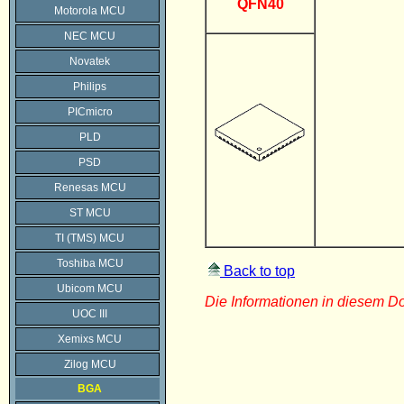
QFN40
Motorola MCU
NEC MCU
Novatek
Philips
PICmicro
PLD
PSD
Renesas MCU
ST MCU
TI (TMS) MCU
Toshiba MCU
Back to top
Ubicom MCU
Die Informationen in diesem 
UOC III
Xemixs MCU
Zilog MCU
BGA