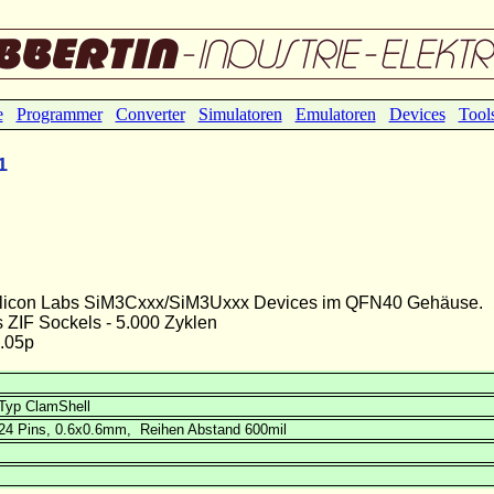
e
Programmer
Converter
Simulatoren
Emulatoren
Devices
Tool
1
 Silicon Labs SiM3Cxxx/SiM3Uxxx Devices im QFN40 Gehäuse.
ZIF Sockels - 5.000 Zyklen
.05p
Typ ClamShell
x24 Pins, 0.6x0.6mm, Reihen Abstand 600mil