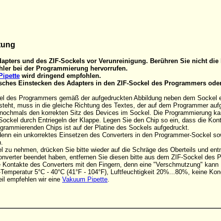
tung
apters und des ZIF-Sockels vor Verunreinigung. Berühren Sie nicht die 
ler bei der Programmierung hervorrufen.
ipette
wird dringend empfohlen.
alsches Einstecken des Adapters in den ZIF-Sockel des Programmers ode
el des Programmers gemäß der aufgedruckten Abbildung neben dem Sockel eins
steht, muss in die gleiche Richtung des Textes, der auf dem Programmer aufge
d nochmals den korrekten Sitz des Devices im Sockel. Die Programmierung k
Sockel durch Entriegeln der Klappe. Legen Sie den Chip so ein, dass die Ko
rogrammierenden Chips ist auf der Platine des Sockels aufgedruckt.
, denn ein unkorrektes Einsetzen des Converters in den Programmer-Sockel s
.
 zu nehmen, drücken Sie bitte wieder auf die Schräge des Oberteils und en
onverter beendet haben, entfernen Sie diesen bitte aus dem ZIF-Sockel des
die Kontakte des Converters mit den Fingern, denn eine "Verschmutzung" kan
Temperatur 5°C - 40°C (41°F - 104°F), Luftfeuchtigkeit 20%...80%, keine Kon
il empfehlen wir eine
Vakuum Pipette
.