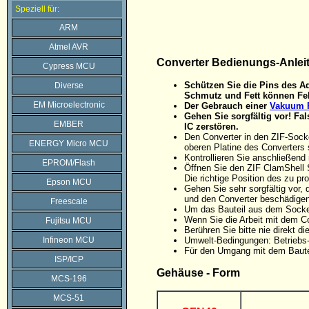
Speziell für:
ARM
Atmel AVR
Converter Bedienungs-Anlei
Cypress MCU
Schützen Sie die Pins des Ad
Diverse
Schmutz und Fett können Feh
EM Microelectronic
Der Gebrauch einer
Vakuum P
Gehen Sie sorgfältig vor! F
EMBER
IC zerstören.
Den Converter in den ZIF-Sock
ENERGY Micro MCU
oberen Platine des Converters 
Kontrollieren Sie anschließen
EPROM/Flash
Öffnen Sie den ZIF ClamShell 
Die richtige Position des zu p
Epson MCU
Gehen Sie sehr sorgfältig vor
und den Converter beschädigen
Freescale
Um das Bauteil aus dem Sockel
Wenn Sie die Arbeit mit dem C
Fujitsu MCU
Berühren Sie bitte nie direkt 
Infineon MCU
Umwelt-Bedingungen: Betriebs-
Für den Umgang mit dem Baute
ISP/ICP
Gehäuse - Form
MCS-196
MCS-51