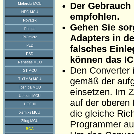
Der Gebrauch 
Motorola MCU
NEC MCU
empfohlen.
Novatek
Gehen Sie sorg
Philips
Adapters in d
PICmicro
PLD
falsches Einle
PSD
können das IC
Renesas MCU
Den Converter 
ST MCU
gemäß der aufg
TI (TMS) MCU
Toshiba MCU
einsetzen. Im Z
Ubicom MCU
auf der oberen 
UOC III
die gleiche Ric
Xemixs MCU
Zilog MCU
Programmer auf
BGA