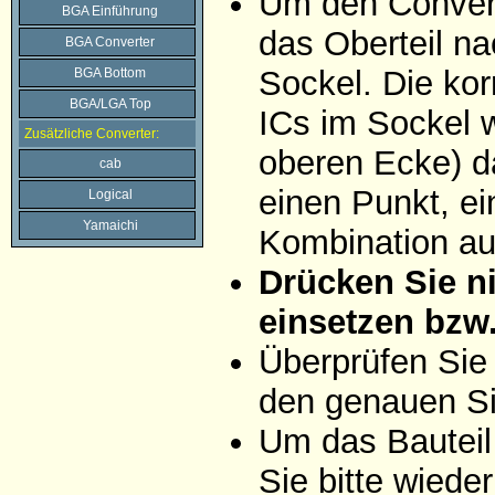
Um den Convert
BGA Einführung
das Oberteil na
BGA Converter
Sockel. Die ko
BGA Bottom
BGA/LGA Top
ICs im Sockel w
Zusätzliche Converter:
oberen Ecke) da
cab
einen Punkt, ei
Logical
Yamaichi
Kombination aus
Drücken Sie ni
einsetzen bzw
Überprüfen Sie
den genauen Si
Um das Bauteil
Sie bitte wiede