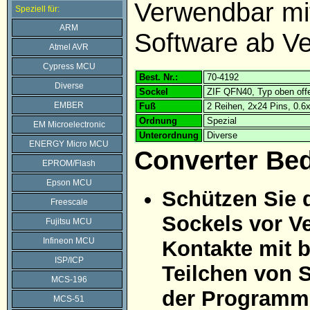
Verwendbar m
Speziell für:
ARM
Software ab Ve
Atmel AVR
Cypress MCU
Best. Nr.:
70-4192
Diverse
Sockel
ZIF QFN40, Typ oben off
EMBER
Fuß
2 Reihen, 2x24 Pins, 0.
Ordnung
Spezial
EM Microelectronic
Unterordnung
Diverse
ENERGY Micro MCU
Converter Be
EPROM/Flash
Epson MCU
Schützen Sie 
Freescale
Sockels vor Ve
Fujitsu MCU
Infineon MCU
Kontakte mit 
ISP/ICP
Teilchen von 
MCS-196
der Programmi
MCS-51