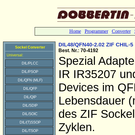
Home
Programmer
Converter
DIL48/QFN40-2.02 ZIF CHIL-5
Sockel Converter
Best. Nr.: 70-4192
Universal:
Spezial Adapter
DIL/PLCC
IR IR35207 un
DIL/PSOP
DIL/QFN (MLF)
Devices im Q
DIL/QFP
Lebensdauer (
DIL/QIP
DIL/SDIP
des ZIF Sockel
DIL/SOIC
DIL/(T)SSOP
Zyklen.
DIL/TSOP