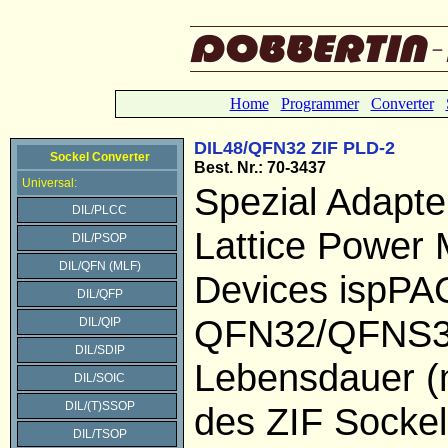
Home
Programmer
Converter
DIL48/QFN32 ZIF PLD-2
Sockel Converter
Best. Nr.: 70-3437
Universal:
Spezial Adapte
DIL/PLCC
Lattice Power 
DIL/PSOP
DIL/QFN (MLF)
Devices ispP
DIL/QFP
QFN32/QFNS3
DIL/QIP
DIL/SDIP
Lebensdauer (
DIL/SOIC
DIL/(T)SSOP
des ZIF Sockel
DIL/TSOP