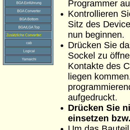
Programmer auf
BGA Einführung
Kontrollieren 
BGA Converter
BGA Bottom
Sitz des Devic
BGA/LGA Top
nun beginnen.
Zusätzliche Converter:
Drücken Sie da
cab
Logical
Sockel zu öffne
Yamaichi
Kontakte des C
liegen kommen. 
programmierend
aufgedruckt.
Drücken Sie ni
einsetzen bzw
Um das Bauteil