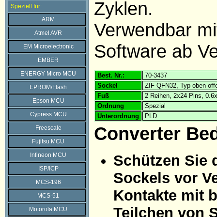
Zyklen.
Speziell für:
ARM
Verwendbar m
Atmel AVR
Software ab Ve
EM Microelectronic
EMBER
ENERGY Micro MCU
Best. Nr.:
70-3437
Sockel
ZIF QFN32, Typ oben off
EPROM/Flash
Fuß
2 Reihen, 2x24 Pins, 0.
Epson MCU
Ordnung
Spezial
Cypress MCU
Unterordnung
PLD
Converter Be
Freescale
Fujitsu MCU
Infineon MCU
Schützen Sie 
ISP/ICP
Sockels vor Ve
MCS-196
Kontakte mit 
MCS-51
Teilchen von 
Motorola MCU