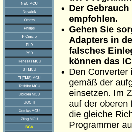
NEC MCU
Der Gebrauch 
Novatek
empfohlen.
Others
Gehen Sie sorg
Philips
PICmicro
Adapters in d
PLD
falsches Einle
PSD
können das IC
Renesas MCU
Den Converter 
ST MCU
TI (TMS) MCU
gemäß der aufg
Toshiba MCU
einsetzen. Im Z
Ubicom MCU
auf der oberen 
UOC III
Xemixs MCU
die gleiche Ric
Zilog MCU
Programmer auf
BGA