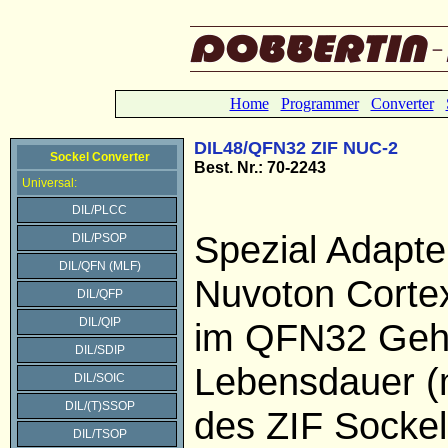
Home
Programmer
Converter
DIL48/QFN32 ZIF NUC-2
Sockel Converter
Best. Nr.: 70-2243
Universal:
DIL/PLCC
Spezial Adapte
DIL/PSOP
DIL/QFN (MLF)
Nuvoton Corte
DIL/QFP
DIL/QIP
im QFN32 Geh
DIL/SDIP
Lebensdauer (
DIL/SOIC
DIL/(T)SSOP
des ZIF Sockel
DIL/TSOP