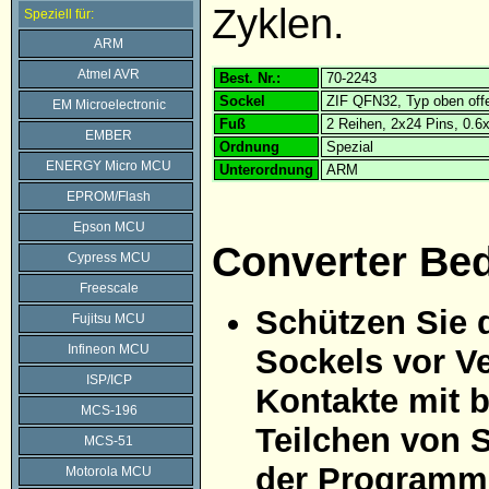
Zyklen.
Speziell für:
ARM
Atmel AVR
Best. Nr.:
70-2243
Sockel
ZIF QFN32, Typ oben off
EM Microelectronic
Fuß
2 Reihen, 2x24 Pins, 0.
EMBER
Ordnung
Spezial
ENERGY Micro MCU
Unterordnung
ARM
EPROM/Flash
Epson MCU
Converter Be
Cypress MCU
Freescale
Schützen Sie 
Fujitsu MCU
Infineon MCU
Sockels vor Ve
ISP/ICP
Kontakte mit 
MCS-196
Teilchen von 
MCS-51
der Programmi
Motorola MCU