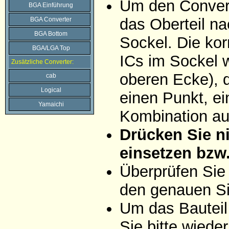
Um den Convert
BGA Einführung
das Oberteil na
BGA Converter
BGA Bottom
Sockel. Die ko
BGA/LGA Top
ICs im Sockel wi
Zusätzliche Converter:
oberen Ecke), d
cab
Logical
einen Punkt, ei
Yamaichi
Kombination aus
Drücken Sie ni
einsetzen bzw
Überprüfen Sie
den genauen Si
Um das Bauteil
Sie bitte wiede