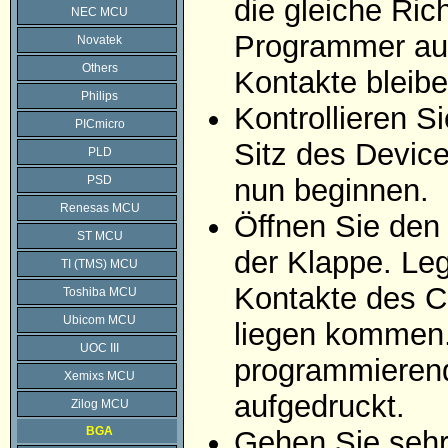
die gleiche Ric
NEC MCU
Programmer auf
Novatek
Others
Kontakte bleibe
Philips
Kontrollieren 
PICmicro
Sitz des Devic
PLD
PSD
nun beginnen.
Renesas MCU
Öffnen Sie den
ST MCU
der Klappe. Leg
TI (TMS) MCU
Kontakte des C
Toshiba MCU
Ubicom MCU
liegen kommen. 
UOC III
programmierend
Xemixs MCU
aufgedruckt.
Zilog MCU
BGA
Gehen Sie sehr 