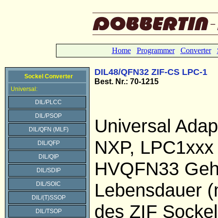
Home
Programmer
Converter
DIL48/QFN32 ZIF-CS LPC-1
Sockel Converter
Best. Nr.: 70-1215
Universal:
DIL/PLCC
DIL/PSOP
Universal Adap
DIL/QFN (MLF)
NXP, LPC1xxx 
DIL/QFP
DIL/QIP
HVQFN33 Geh
DIL/SDIP
Lebensdauer (
DIL/SOIC
DIL/(T)SSOP
des ZIF Sockel
DIL/TSOP