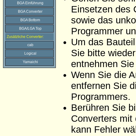
BGA Einführung
Einsetzen des 
BGA Converter
sowie das unko
BGA Bottom
Programmer un
BGA/LGA Top
Zusätzliche Converter:
Um das Bauteil
cab
Sie bitte wiede
Logical
entnehmen Sie 
Yamaichi
Wenn Sie die A
entfernen Sie d
Programmers.
Berühren Sie bi
Converters mit
kann Fehler wä