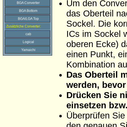
Um den Convert
BGA Converter
das Oberteil na
BGA Bottom
BGA/LGA Top
Sockel. Die ko
Zusätzliche Converter:
ICs im Sockel w
cab
oberen Ecke) da
Logical
Yamaichi
einen Punkt, ei
Kombination aus
Das Oberteil 
werden, bevor 
Drücken Sie ni
einsetzen bzw
Überprüfen Sie
den genauen Si