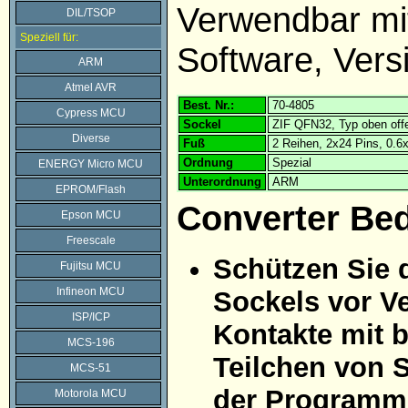
Verwendbar m
DIL/TSOP
Speziell für:
Software, Vers
ARM
Atmel AVR
Best. Nr.:
70-4805
Cypress MCU
Sockel
ZIF QFN32, Typ oben off
Diverse
Fuß
2 Reihen, 2x24 Pins, 0.
Ordnung
Spezial
ENERGY Micro MCU
Unterordnung
ARM
EPROM/Flash
Converter Be
Epson MCU
Freescale
Schützen Sie 
Fujitsu MCU
Infineon MCU
Sockels vor Ve
ISP/ICP
Kontakte mit 
MCS-196
Teilchen von 
MCS-51
der Programmi
Motorola MCU