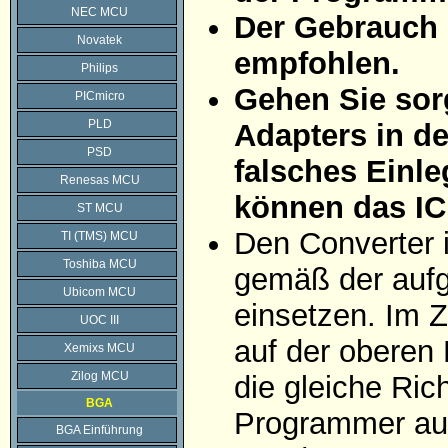
NEC MCU
Der Gebrauch 
Novatek
empfohlen.
Philips
Gehen Sie sorg
PICmicro
PLD
Adapters in d
PSD
falsches Einle
Renesas MCU
können das IC
ST MCU
Den Converter 
TI (TMS) MCU
Toshiba MCU
gemäß der aufg
Ubicom MCU
einsetzen. Im Z
UOC III
auf der oberen 
Xemixs MCU
Zilog MCU
die gleiche Ric
BGA
Programmer auf
BGA Einführung