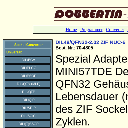
Home
Programmer
Converter
DIL48/QFN32-2.02 ZIF NUC-6
Sockel Converter
Best. Nr.: 70-4805
Universal:
Spezial Adapte
DIL/BGA
MINI57TDE De
DIL/PLCC
DIL/PSOP
QFN32 Gehäu
DIL/QFN (MLF)
DIL/QFP
Lebensdauer (
DIL/QIP
des ZIF Sockel
DIL/SDIP
DIL/SOIC
Zyklen.
DIL/(T)SSOP