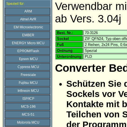
Verwendbar m
Speziell für:
ARM
ab Vers. 3.04j
Atmel AVR
EM Microelectronic
Best. Nr.:
70-3126
EMBER
Sockel
ZIF QFN24, Typ oben off
ENERGY Micro MCU
Fuß
2 Reihen, 2x24 Pins, 0.
Ordnung
Spezial
EPROM/Flash
Unterordnung
PLD
Epson MCU
Converter Be
Cypress MCU
Freescale
Schützen Sie 
Fujitsu MCU
Infineon MCU
Sockels vor Ve
ISP/ICP
Kontakte mit 
MCS-196
Teilchen von 
MCS-51
der Programmi
Motorola MCU