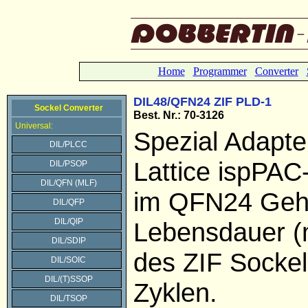
Home
Programmer
Converter
DIL48/QFN24 ZIF PLD-1
Sockel Converter
Best. Nr.: 70-3126
Universal:
Spezial Adapte
DIL/PLCC
Lattice ispP
DIL/PSOP
DIL/QFN (MLF)
im QFN24 Geh
DIL/QFP
DIL/QIP
Lebensdauer (
DIL/SDIP
des ZIF Sockel
DIL/SOIC
DIL/(T)SSOP
Zyklen.
DIL/TSOP