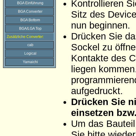
Kontrollieren 
BGA Einführung
Sitz des Devic
BGA Converter
BGA Bottom
nun beginnen.
BGA/LGA Top
Drücken Sie da
Zusätzliche Converter:
Sockel zu öffne
cab
Logical
Kontakte des C
Yamaichi
liegen kommen. 
programmierend
aufgedruckt.
Drücken Sie ni
einsetzen bzw
Um das Bauteil
Sie bitte wiede