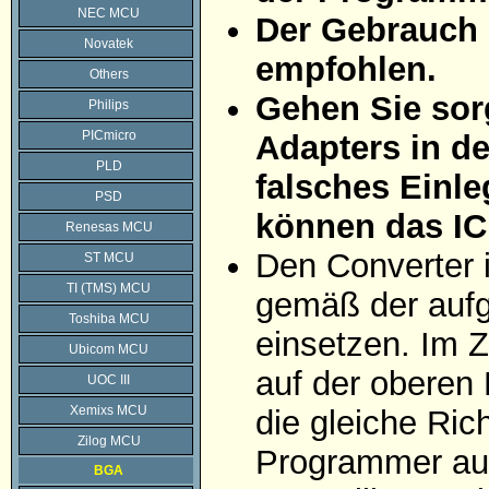
NEC MCU
Der Gebrauch 
Novatek
empfohlen.
Others
Gehen Sie sorg
Philips
PICmicro
Adapters in d
PLD
falsches Einle
PSD
können das IC
Renesas MCU
Den Converter 
ST MCU
TI (TMS) MCU
gemäß der aufg
Toshiba MCU
einsetzen. Im Z
Ubicom MCU
auf der oberen 
UOC III
Xemixs MCU
die gleiche Ric
Zilog MCU
Programmer auf
BGA