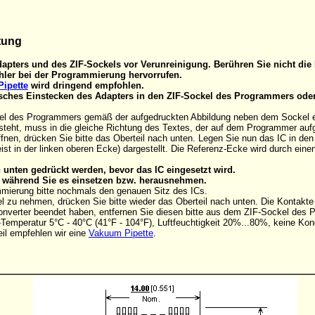
tung
apters und des ZIF-Sockels vor Verunreinigung. Berühren Sie nicht die 
ler bei der Programmierung hervorrufen.
ipette
wird dringend empfohlen.
alsches Einstecken des Adapters in den ZIF-Sockel des Programmers ode
el des Programmers gemäß der aufgedruckten Abbildung neben dem Sockel eins
steht, muss in die gleiche Richtung des Textes, der auf dem Programmer aufg
nen, drücken Sie bitte das Oberteil nach unten. Legen Sie nun das IC in de
ist in der linken oberen Ecke) dargestellt. Die Referenz-Ecke wird durch ein
unten gedrückt werden, bevor das IC eingesetzt wird.
C, während Sie es einsetzen bzw. herausnehmen.
mmierung bitte nochmals den genauen Sitz des ICs.
 zu nehmen, drücken Sie bitte wieder das Oberteil nach unten. Die Kontakt
onverter beendet haben, entfernen Sie diesen bitte aus dem ZIF-Sockel des
Temperatur 5°C - 40°C (41°F - 104°F), Luftfeuchtigkeit 20%...80%, keine Kon
il empfehlen wir eine
Vakuum Pipette
.