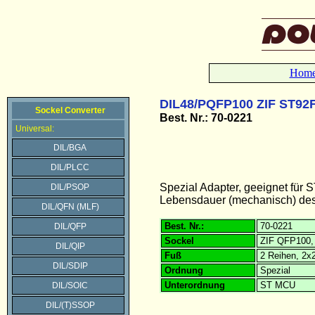
Hom
DIL48/PQFP100 ZIF ST92
Sockel Converter
Best. Nr.: 70-0221
Universal:
DIL/BGA
DIL/PLCC
Spezial Adapter, geeignet fü
DIL/PSOP
Lebensdauer (mechanisch) des 
DIL/QFN (MLF)
Best. Nr.:
70-0221
DIL/QFP
Sockel
ZIF QFP100, 
DIL/QIP
Fuß
2 Reihen, 2x
DIL/SDIP
Ordnung
Spezial
Unterordnung
ST MCU
DIL/SOIC
DIL/(T)SSOP