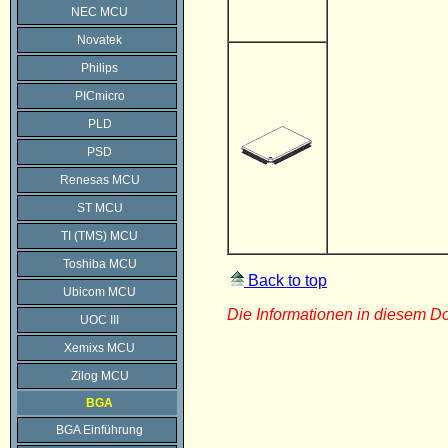
NEC MCU
Novatek
Philips
PICmicro
PLD
PSD
Renesas MCU
ST MCU
TI (TMS) MCU
Toshiba MCU
Back to top
Ubicom MCU
Die Informationen in diesem 
UOC III
Xemixs MCU
Zilog MCU
BGA
BGA Einführung