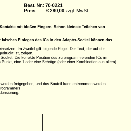
Best. Nr.: 70-0221
Preis: € 280,00
zzgl. MwSt
.
Kontakte mit bloßen Fingern. Schon kleinste Teilchen von
r falsches Einlegen des ICs in den Adapter-Sockel können das
etzen. Im Zweifel gilt folgende Regel: Der Text, der auf der
edruckt ist, zeigen.
n Sockel. Die korrekte Position des zu programmierenden ICs im
en Punkt, eine 1 oder eine Schräge (oder einer Kombination aus allem)
e werden freigegeben, und das Bauteil kann entnommen werden.
 Programmers.
densierung.