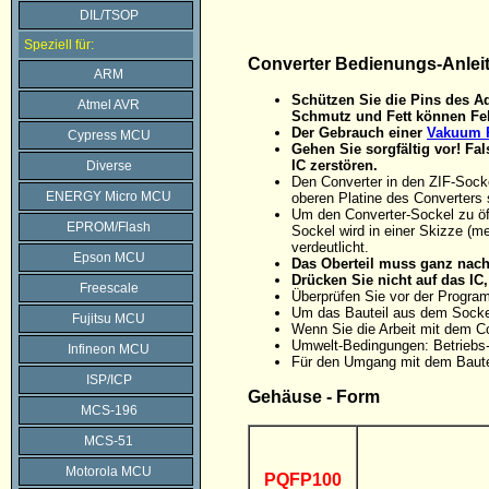
DIL/TSOP
Speziell für:
Converter Bedienungs-Anlei
ARM
Schützen Sie die Pins des Ad
Atmel AVR
Schmutz und Fett können Feh
Der Gebrauch einer
Vakuum P
Cypress MCU
Gehen Sie sorgfältig vor! F
IC zerstören.
Diverse
Den Converter in den ZIF-Sock
ENERGY Micro MCU
oberen Platine des Converters 
Um den Converter-Sockel zu öff
EPROM/Flash
Sockel wird in einer Skizze (me
verdeutlicht.
Epson MCU
Das Oberteil muss ganz nach 
Drücken Sie nicht auf das I
Freescale
Überprüfen Sie vor der Progra
Um das Bauteil aus dem Sockel
Fujitsu MCU
Wenn Sie die Arbeit mit dem C
Umwelt-Bedingungen: Betriebs-
Infineon MCU
Für den Umgang mit dem Baute
ISP/ICP
Gehäuse - Form
MCS-196
MCS-51
Motorola MCU
PQFP100