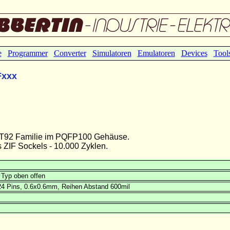
e
Programmer
Converter
Simulatoren
Emulatoren
Devices
Tool
Fxxx
r ST92 Familie im PQFP100 Gehäuse.
ZIF Sockels - 10.000 Zyklen.
Typ oben offen
24 Pins, 0.6x0.6mm, Reihen Abstand 600mil