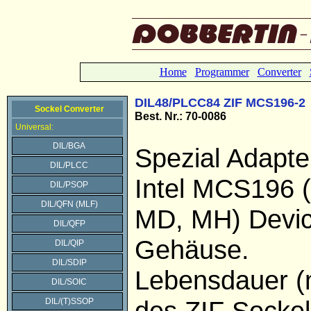
Home
Programmer
Converter
DIL48/PLCC84 ZIF MCS196-2
Sockel Converter
Best. Nr.: 70-0086
Universal:
DIL/BGA
Spezial Adapter
DIL/PLCC
Intel MCS196 
DIL/PSOP
DIL/QFN (MLF)
MD, MH) Devi
DIL/QFP
Gehäuse.
DIL/QIP
DIL/SDIP
Lebensdauer (
DIL/SOIC
des ZIF Sockel
DIL/(T)SSOP