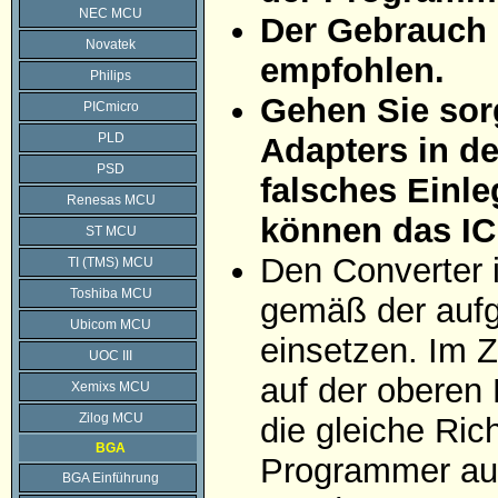
NEC MCU
Der Gebrauch 
Novatek
empfohlen.
Philips
Gehen Sie sorg
PICmicro
PLD
Adapters in d
PSD
falsches Einle
Renesas MCU
können das IC
ST MCU
Den Converter 
TI (TMS) MCU
Toshiba MCU
gemäß der aufg
Ubicom MCU
einsetzen. Im Z
UOC III
auf der oberen 
Xemixs MCU
Zilog MCU
die gleiche Ric
BGA
Programmer auf
BGA Einführung