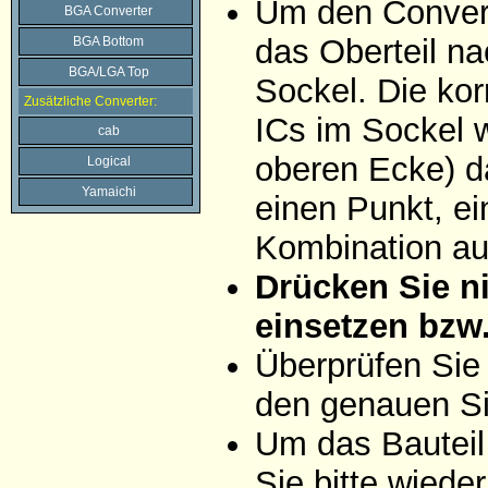
Um den Convert
BGA Converter
das Oberteil na
BGA Bottom
BGA/LGA Top
Sockel. Die ko
Zusätzliche Converter:
ICs im Sockel w
cab
oberen Ecke) da
Logical
Yamaichi
einen Punkt, ei
Kombination aus
Drücken Sie ni
einsetzen bzw
Überprüfen Sie
den genauen Si
Um das Bauteil
Sie bitte wiede