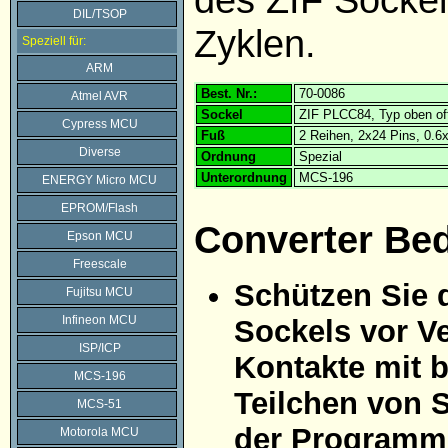
DIL/TSOP
Zyklen.
Speziell für:
ARM
Best. Nr.:
70-0086
Atmel AVR
Sockel
ZIF PLCC84, Typ oben of
Cypress MCU
Fuß
2 Reihen, 2x24 Pins, 0.
Diverse
Ordnung
Spezial
Unterordnung
MCS-196
ENERGY Micro MCU
EPROM/Flash
Converter Be
Epson MCU
Freescale
Schützen Sie 
Fujitsu MCU
Infineon MCU
Sockels vor Ve
ISP/ICP
Kontakte mit 
MCS-196
Teilchen von 
MCS-51
der Programmi
Motorola MCU