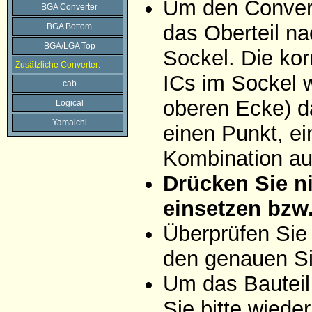
Um den Convert
BGA Converter
das Oberteil na
BGA Bottom
BGA/LGA Top
Sockel. Die ko
Zusätzliche Converter:
ICs im Sockel w
cab
oberen Ecke) da
Logical
Yamaichi
einen Punkt, ei
Kombination aus
Drücken Sie ni
einsetzen bzw
Überprüfen Sie
den genauen Si
Um das Bauteil
Sie bitte wiede