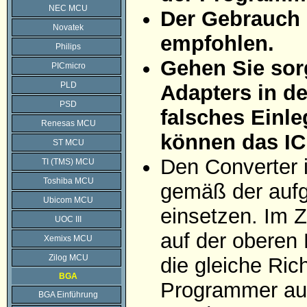
NEC MCU
Der Gebrauch 
Novatek
empfohlen.
Philips
Gehen Sie sorg
PICmicro
PLD
Adapters in d
PSD
falsches Einle
Renesas MCU
können das IC
ST MCU
Den Converter 
TI (TMS) MCU
Toshiba MCU
gemäß der aufg
Ubicom MCU
einsetzen. Im Z
UOC III
auf der oberen 
Xemixs MCU
Zilog MCU
die gleiche Ric
BGA
Programmer auf
BGA Einführung