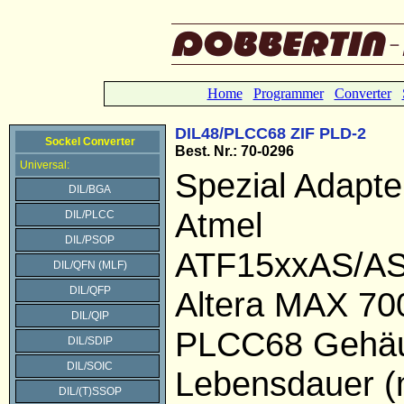
Home
Programmer
Converter
DIL48/PLCC68 ZIF PLD-2
Sockel Converter
Best. Nr.: 70-0296
Universal:
Spezial Adapter
DIL/BGA
Atmel
DIL/PLCC
DIL/PSOP
ATF15xxAS/AS
DIL/QFN (MLF)
DIL/QFP
Altera MAX 70
DIL/QIP
PLCC68 Gehä
DIL/SDIP
DIL/SOIC
Lebensdauer (
DIL/(T)SSOP