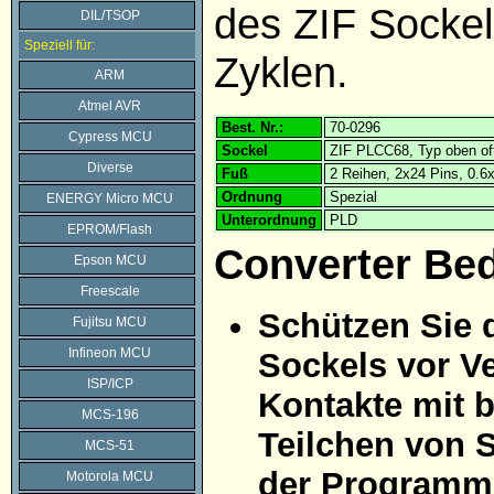
des ZIF Sockel
DIL/TSOP
Speziell für:
Zyklen.
ARM
Atmel AVR
Best. Nr.:
70-0296
Cypress MCU
Sockel
ZIF PLCC68, Typ oben of
Diverse
Fuß
2 Reihen, 2x24 Pins, 0.
Ordnung
Spezial
ENERGY Micro MCU
Unterordnung
PLD
EPROM/Flash
Converter Be
Epson MCU
Freescale
Schützen Sie 
Fujitsu MCU
Infineon MCU
Sockels vor Ve
ISP/ICP
Kontakte mit 
MCS-196
Teilchen von 
MCS-51
der Programmi
Motorola MCU