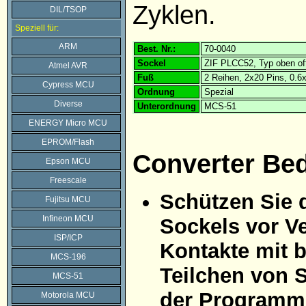
Zyklen.
DIL/TSOP
Speziell für:
ARM
Best. Nr.:
70-0040
Sockel
ZIF PLCC52, Typ oben of
Atmel AVR
Fuß
2 Reihen, 2x20 Pins, 0.
Cypress MCU
Ordnung
Spezial
Diverse
Unterordnung
MCS-51
ENERGY Micro MCU
EPROM/Flash
Converter Be
Epson MCU
Freescale
Schützen Sie 
Fujitsu MCU
Infineon MCU
Sockels vor Ve
ISP/ICP
Kontakte mit 
MCS-196
Teilchen von 
MCS-51
der Programmi
Motorola MCU