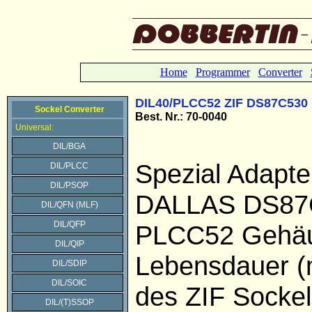
Home
Programmer
Converter
DIL40/PLCC52 ZIF DS87C530
Sockel Converter
Best. Nr.: 70-0040
Universal:
DIL/BGA
Spezial Adapter
DIL/PLCC
DIL/PSOP
DALLAS DS87
DIL/QFN (MLF)
DIL/QFP
PLCC52 Gehä
DIL/QIP
Lebensdauer (
DIL/SDIP
DIL/SOIC
des ZIF Sockel
DIL/(T)SSOP