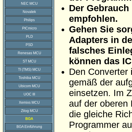
NEC MCU
Der Gebrauch 
Novatek
empfohlen.
Philips
Gehen Sie sorg
PICmicro
PLD
Adapters in d
PSD
falsches Einle
Renesas MCU
können das IC
ST MCU
Den Converter 
TI (TMS) MCU
Toshiba MCU
gemäß der aufg
Ubicom MCU
einsetzen. Im Z
UOC III
auf der oberen 
Xemixs MCU
Zilog MCU
die gleiche Ric
BGA
Programmer auf
BGA Einführung