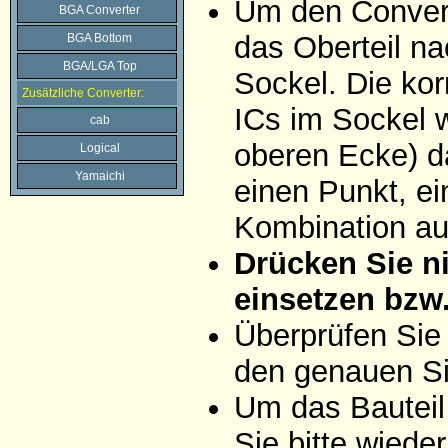
Um den Convert
BGA Converter
das Oberteil na
BGA Bottom
BGA/LGA Top
Sockel. Die ko
Zusätzliche Converter:
ICs im Sockel w
cab
oberen Ecke) da
Logical
Yamaichi
einen Punkt, ei
Kombination aus
Drücken Sie ni
einsetzen bzw
Überprüfen Sie
den genauen Si
Um das Bauteil
Sie bitte wiede