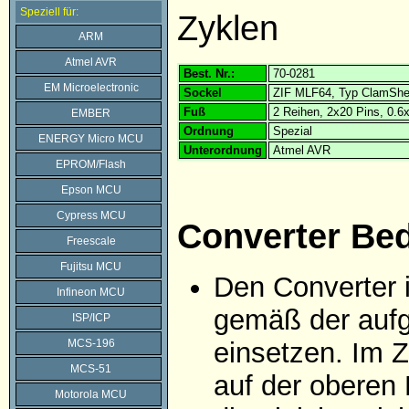
Speziell für:
Zyklen
ARM
Atmel AVR
Best. Nr.:
70-0281
EM Microelectronic
Sockel
ZIF MLF64, Typ ClamShe
Fuß
2 Reihen, 2x20 Pins, 0.
EMBER
Ordnung
Spezial
ENERGY Micro MCU
Unterordnung
Atmel AVR
EPROM/Flash
Epson MCU
Cypress MCU
Converter Be
Freescale
Fujitsu MCU
Den Converter 
Infineon MCU
gemäß der aufg
ISP/ICP
MCS-196
einsetzen. Im Z
MCS-51
auf der oberen 
Motorola MCU