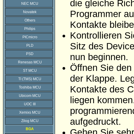
die gleiche Ric
NEC MCU
Programmer auf
Novatek
Others
Kontakte bleibe
Philips
Kontrollieren 
PICmicro
Sitz des Devic
PLD
PSD
nun beginnen.
Renesas MCU
Öffnen Sie den
ST MCU
der Klappe. Leg
TI (TMS) MCU
Kontakte des C
Toshiba MCU
Ubicom MCU
liegen kommen. 
UOC III
programmierend
Xemixs MCU
aufgedruckt.
Zilog MCU
BGA
Gehen Sie sehr 