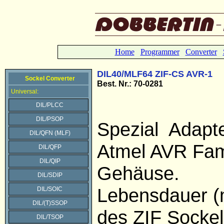
Home
Programmer
Converter
DIL40/MLF64 ZIF-CS AVR-1
Sockel Converter
Best. Nr.: 70-0281
Universal:
DIL/PLCC
DIL/PSOP
Spezial Adapte
DIL/QFN (MLF)
Atmel AVR Fam
DIL/QFP
DIL/QIP
Gehäuse.
DIL/SDIP
Lebensdauer (
DIL/SOIC
DIL/(T)SSOP
des ZIF Sockel
DIL/TSOP