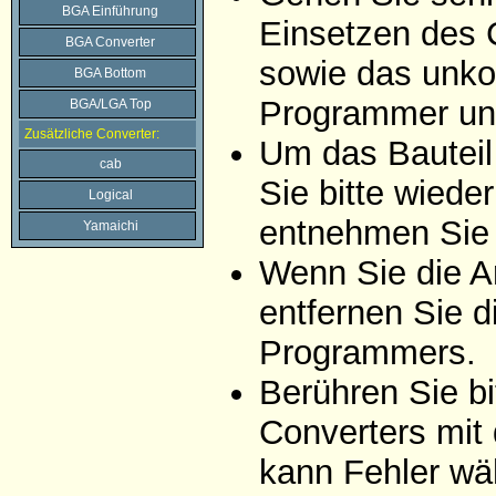
BGA Einführung
Einsetzen des 
BGA Converter
sowie das unko
BGA Bottom
Programmer un
BGA/LGA Top
Zusätzliche Converter:
Um das Bauteil
cab
Sie bitte wiede
Logical
entnehmen Sie 
Yamaichi
Wenn Sie die A
entfernen Sie d
Programmers.
Berühren Sie bi
Converters mit
kann Fehler wä