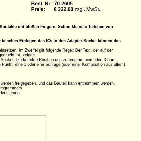
Best. Nr.: 70-2605
Preis: € 322,00
zzgl. MwSt
.
Kontakte mit bloßen Fingern. Schon kleinste Teilchen von
r falsches Einlegen des ICs in den Adapter-Sockel können das
etzen. Im Zweifel gilt folgende Regel: Der Text, der auf der
edruckt ist, zeigen.
n Sockel. Die korrekte Position des zu programmierenden ICs im
en Punkt, eine 1 oder eine Schräge (oder einer Kombination aus allem)
e werden freigegeben, und das Bauteil kann entnommen werden.
 Programmers.
densierung.