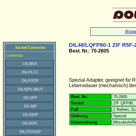
Hom
DIL48/LQFP80-1 ZIF R5F-
Sockel Converter
Best. Nr.: 70-2605
Universal:
DIL/BGA
DIL/PLCC
Spezial Adapter, geeignet f
DIL/PSOP
Lebensdauer (mechanisch) des 
DIL/QFN (MLF)
Best. Nr.:
70-2605
DIL/QFP
Sockel
ZIF QFP80, 
DIL/QIP
Fuß
2 Reihen, 2x
DIL/SDIP
Ordnung
Spezial
Unterordnung
Mitsubishi/
DIL/SOIC
DIL/(T)SSOP