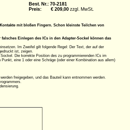
Best. Nr.: 70-2181
Preis: € 209,00
zzgl. MwSt
.
Kontakte mit bloßen Fingern. Schon kleinste Teilchen von
r falsches Einlegen des ICs in den Adapter-Sockel können das
etzen. Im Zweifel gilt folgende Regel: Der Text, der auf der
edruckt ist, zeigen.
n Sockel. Die korrekte Position des zu programmierenden ICs im
en Punkt, eine 1 oder eine Schräge (oder einer Kombination aus allem)
e werden freigegeben, und das Bauteil kann entnommen werden.
 Programmers.
densierung.