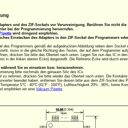
tung
apters und des ZIF-Sockels vor Verunreinigung. Berühren Sie nicht die 
ler bei der Programmierung hervorrufen.
ipette
wird dringend empfohlen.
alsches Einstecken des Adapters in den ZIF-Sockel des Programmers ode
el des Programmers gemäß der aufgedruckten Abbildung neben dem Sockel eins
steht, muss in die gleiche Richtung des Textes, der auf dem Programmer aufg
nen, drücken Sie bitte das Oberteil nach unten. Legen Sie nun das IC in de
ist in der linken oberen Ecke) dargestellt. Die Referenz-Ecke wird durch ein
C, während Sie es einsetzen bzw. herausnehmen.
mmierung bitte nochmals den genauen Sitz des ICs.
 zu nehmen, drücken Sie bitte wieder das Oberteil nach unten. Die Kontakt
onverter beendet haben, entfernen Sie diesen bitte aus dem ZIF-Sockel des
Temperatur 5°C - 40°C (41°F - 104°F), Luftfeuchtigkeit 20%...80%, keine Kon
il empfehlen wir eine
Vakuum Pipette
.