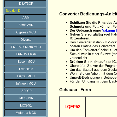
DIL/TSOP
Speziell für:
Converter Bedienungs-Anlei
ARM
Schützen Sie die Pins des Ad
Atmel AVR
Schmutz und Fett können Feh
Der Gebrauch einer
Vakuum P
Cypress MCU
Gehen Sie sorgfältig vor! F
IC zerstören.
Diverse
Den Converter in den ZIF-Sock
oberen Platine des Converters 
ENERGY Micro MCU
Um den Converter-Sockel zu öff
Sockel wird in einer Skizze (me
EPROM/Flash
verdeutlicht.
Epson MCU
Drücken Sie nicht auf das I
Überprüfen Sie vor der Progra
Freescale
Um das Bauteil aus dem Sockel
Wenn Sie die Arbeit mit dem C
Fujitsu MCU
Umwelt-Bedingungen: Betriebs-
Für den Umgang mit dem Baute
Infineon MCU
Gehäuse - Form
ISP/ICP
MCS-196
MCS-51
LQFP52
Motorola MCU