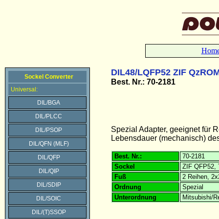
Hom
DIL48/LQFP52 ZIF QzROM
Sockel Converter
Best. Nr.: 70-2181
Universal:
DIL/BGA
DIL/PLCC
Spezial Adapter, geeignet f
DIL/PSOP
Lebensdauer (mechanisch) des 
DIL/QFN (MLF)
Best. Nr.:
70-2181
DIL/QFP
Sockel
ZIF QFP52, 
DIL/QIP
Fuß
2 Reihen, 2x
DIL/SDIP
Ordnung
Spezial
Unterordnung
Mitsubishi/
DIL/SOIC
DIL/(T)SSOP