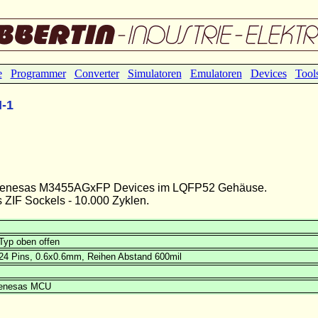
e
Programmer
Converter
Simulatoren
Emulatoren
Devices
Tool
-1
ür Renesas M3455AGxFP Devices im LQFP52 Gehäuse.
ZIF Sockels - 10.000 Zyklen.
Typ oben offen
24 Pins, 0.6x0.6mm, Reihen Abstand 600mil
Renesas MCU