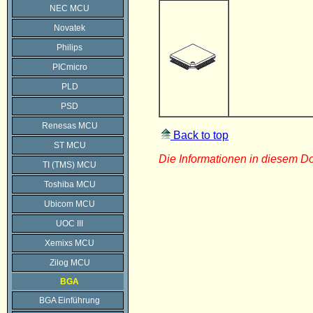
NEC MCU
Novatek
Philips
PICmicro
PLD
PSD
Renesas MCU
Back to top
ST MCU
Die Informationen in diesem 
TI (TMS) MCU
Toshiba MCU
Ubicom MCU
UOC III
Xemixs MCU
Zilog MCU
BGA
BGA Einführung