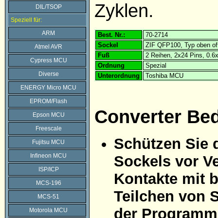
Zyklen.
DIL/TSOP
Speziell für:
ARM
Best. Nr.:
70-2714
Sockel
ZIF QFP100, Typ oben of
Atmel AVR
Fuß
2 Reihen, 2x24 Pins, 0.
Cypress MCU
Ordnung
Spezial
Diverse
Unterordnung
Toshiba MCU
ENERGY Micro MCU
EPROM/Flash
Converter Be
Epson MCU
Freescale
Schützen Sie 
Fujitsu MCU
Infineon MCU
Sockels vor Ve
ISP/ICP
Kontakte mit 
MCS-196
Teilchen von 
MCS-51
der Programmi
Motorola MCU