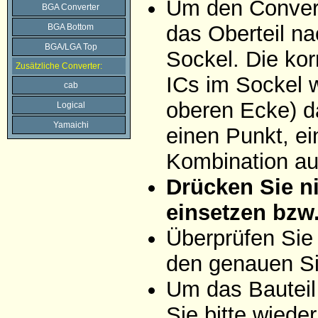
Um den Convert
BGA Converter
das Oberteil na
BGA Bottom
BGA/LGA Top
Sockel. Die ko
Zusätzliche Converter:
ICs im Sockel w
cab
oberen Ecke) da
Logical
Yamaichi
einen Punkt, ei
Kombination aus
Drücken Sie ni
einsetzen bzw
Überprüfen Sie
den genauen Si
Um das Bauteil
Sie bitte wiede