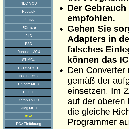
NEC MCU
Der Gebrauch 
Novatek
empfohlen.
Philips
Gehen Sie sorg
PICmicro
PLD
Adapters in d
PSD
falsches Einle
Renesas MCU
können das IC
ST MCU
Den Converter 
TI (TMS) MCU
Toshiba MCU
gemäß der aufg
Ubicom MCU
einsetzen. Im Z
UOC III
auf der oberen 
Xemixs MCU
Zilog MCU
die gleiche Ric
BGA
Programmer auf
BGA Einführung