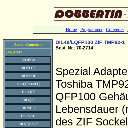
Home
Programmer
Converter
DIL48/LQFP100 ZIF TMP92-1
Sockel Converter
Best. Nr.: 70-2714
Universal:
DIL/BGA
Spezial Adapter
DIL/PLCC
DIL/PSOP
Toshiba TMP9
DIL/QFN (MLF)
DIL/QFP
QFP100 Gehäu
DIL/QIP
Lebensdauer (
DIL/SDIP
DIL/SOIC
des ZIF Sockel
DIL/(T)SSOP